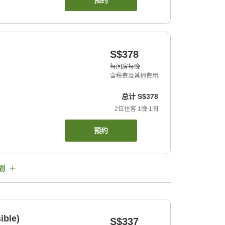
预约
S$378
每间房每晚
含税费及其他费用
总计
S$378
2
位住客
1
晚
1
间
预约
划
ible)
S$337