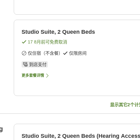
Studio Suite, 2 Queen Beds
17 8月
前可免费取消
仅住宿（不含餐）
仅限房间
到店支付
更多套餐详情
显示其它
2
个计
g
Studio Suite, 2 Queen Beds (Hearing Access