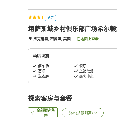
酒店
堪萨斯城乡村俱乐部广场希尔顿
杰克逊县, 密苏里, 美国
在地图上查看
酒店设施
停车场
餐厅
酒吧
全馆禁烟
洗衣房
商务中心
探索客房与套餐
全部筛选条
价格(从低到高)
件