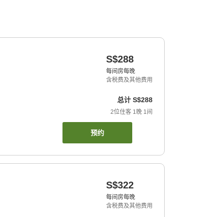
S$288
每间房每晚
含税费及其他费用
总计
S$288
2
位住客
1
晚
1
间
预约
S$322
每间房每晚
含税费及其他费用