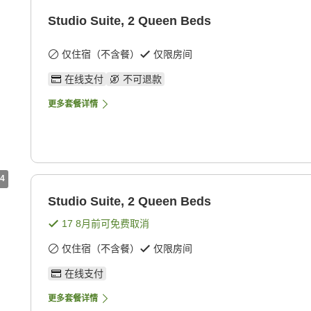
Studio Suite, 2 Queen Beds
仅住宿（不含餐）
仅限房间
在线支付
不可退款
更多套餐详情
4
Studio Suite, 2 Queen Beds
17 8月
前可免费取消
仅住宿（不含餐）
仅限房间
在线支付
更多套餐详情