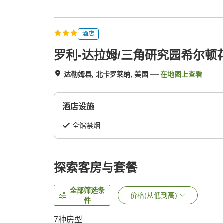
酒店
罗利-达拉姆/三角研究园希尔顿
达勒姆县, 北卡罗莱纳, 美国
在地图上查看
酒店设施
全馆禁烟
探索客房与套餐
全部筛选条
价格(从低到高)
件
7
种房型