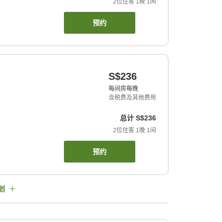
2
位住客
1
晚
1
间
预约
S$236
每间房每晚
含税费及其他费用
总计
S$236
2
位住客
1
晚
1
间
预约
划