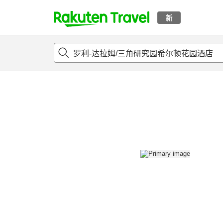
新
t
概况
客房及住宿套餐
评论
设施
o
p
P
a
g
e
_
s
e
a
r
c
h