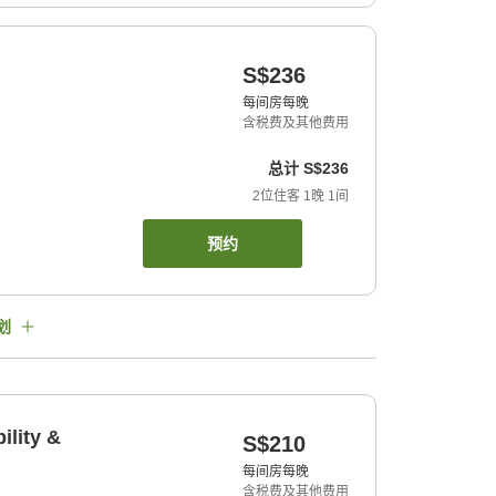
S$236
每间房每晚
含税费及其他费用
总计
S$236
2
位住客
1
晚
1
间
预约
划
ility &
S$210
每间房每晚
含税费及其他费用