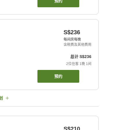
预约
S$236
每间房每晚
含税费及其他费用
总计
S$236
2
位住客
1
晚
1
间
预约
划
S$210