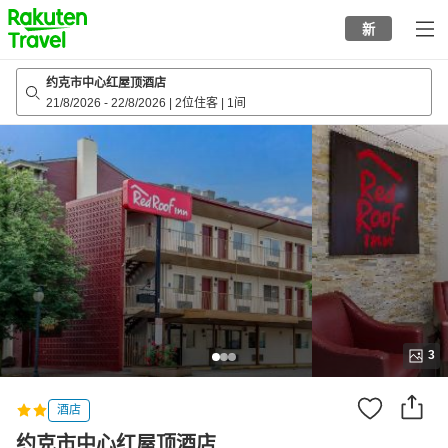
to
新
top
page
约克市中心红屋顶酒店
21/8/2026
-
22/8/2026
|
2位住客
|
1间
3
酒店
约克市中心红屋顶酒店