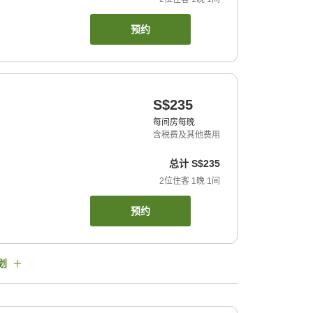
预约
S$235
每间房每晚
含税费及其他费用
总计
S$235
2
位住客
1
晚
1
间
预约
划