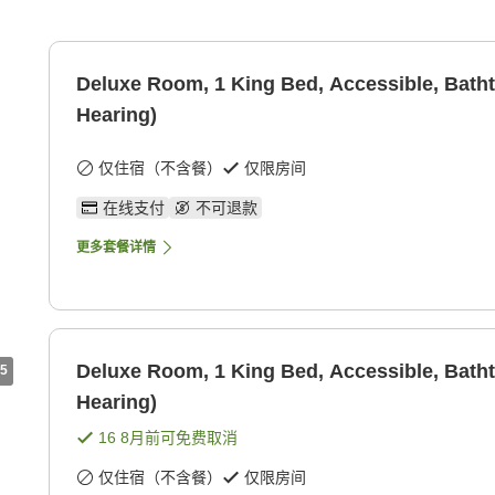
Deluxe Room, 1 King Bed, Accessible, Batht
Hearing)
仅住宿（不含餐）
仅限房间
在线支付
不可退款
更多套餐详情
Deluxe Room, 1 King Bed, Accessible, Batht
5
Hearing)
16 8月
前可免费取消
仅住宿（不含餐）
仅限房间