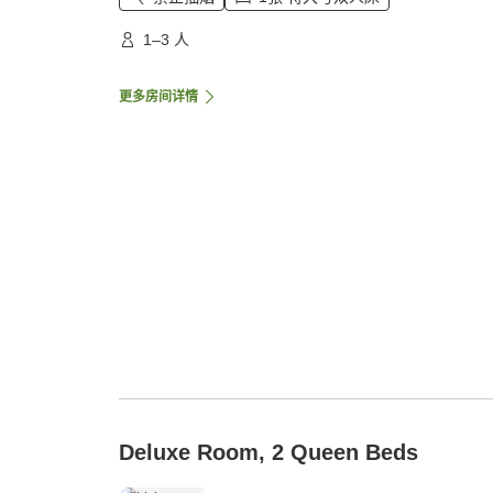
1–3 人
更多房间详情
Deluxe Room, 2 Queen Beds