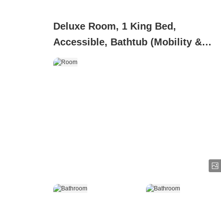
Deluxe Room, 1 King Bed,
Accessible, Bathtub (Mobility &
Hearing)