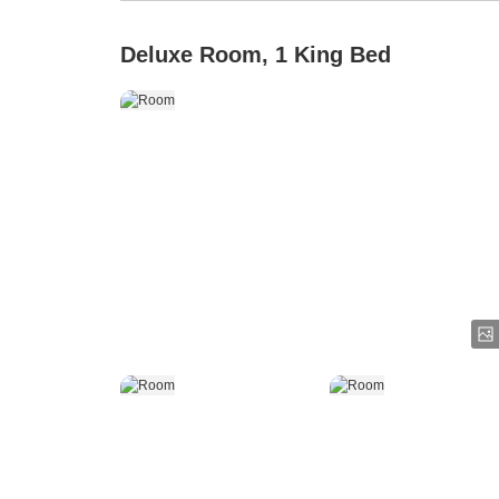
Deluxe Room, 1 King Bed