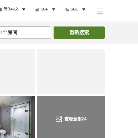
简体中文
SGP
SGD
搜索客房
1
个房间
重新搜索
查看全部
24