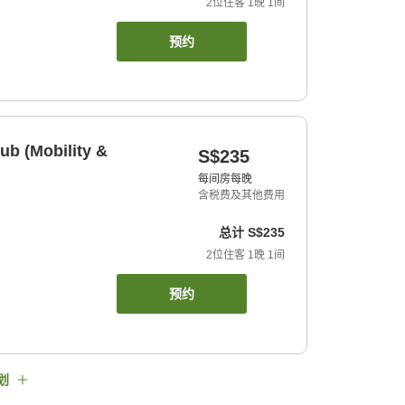
2
位住客
1
晚
1
间
预约
ub (Mobility &
S$235
每间房每晚
含税费及其他费用
总计
S$235
2
位住客
1
晚
1
间
预约
划