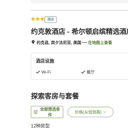
酒店
约克敦酒店 - 希尔顿启缤精选酒
约克县, 宾夕法尼亚, 美国
在地图上查看
酒店设施
Wi-Fi
餐厅
探索客房与套餐
全部筛选条
价格(从低到高)
件
12
种房型