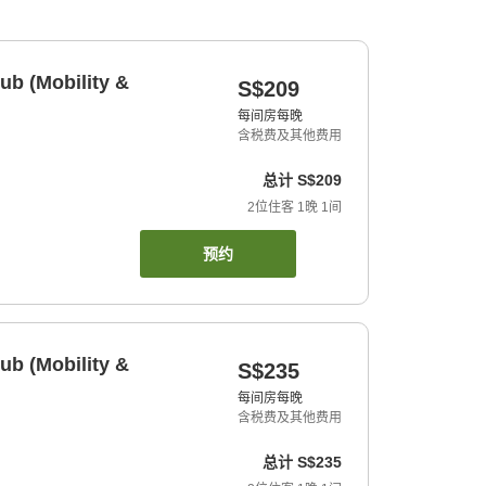
ub (Mobility &
S$209
每间房每晚
含税费及其他费用
总计
S$209
2
位住客
1
晚
1
间
预约
ub (Mobility &
S$235
每间房每晚
含税费及其他费用
总计
S$235