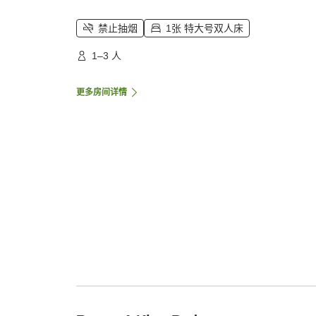
禁止抽烟
1张 特大号双人床
1–3 人
更多房间详情