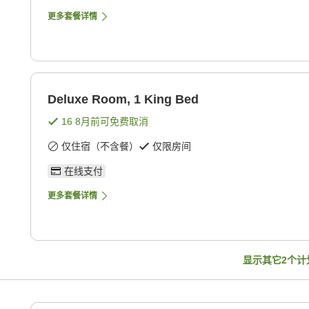
更多套餐详情
Deluxe Room, 1 King Bed
16 8月
前可免费取消
仅住宿（不含餐）
仅限房间
在线支付
更多套餐详情
显示其它
2
个计