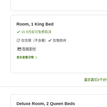
Room, 1 King Bed
16 8月
前可免费取消
仅住宿（不含餐）
仅限房间
在线支付
更多套餐详情
显示其它
2
个计
Deluxe Room, 2 Queen Beds