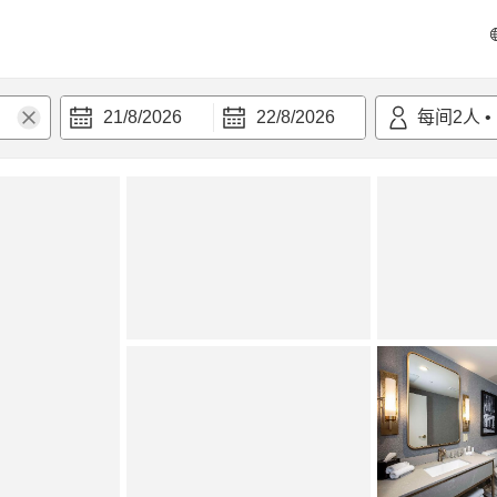
21/8/2026
22/8/2026
每间
2
人
•