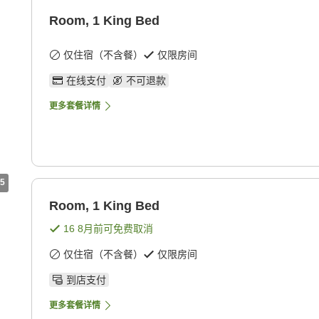
Room, 1 King Bed
仅住宿（不含餐）
仅限房间
在线支付
不可退款
更多套餐详情
5
Room, 1 King Bed
16 8月
前可免费取消
仅住宿（不含餐）
仅限房间
到店支付
更多套餐详情