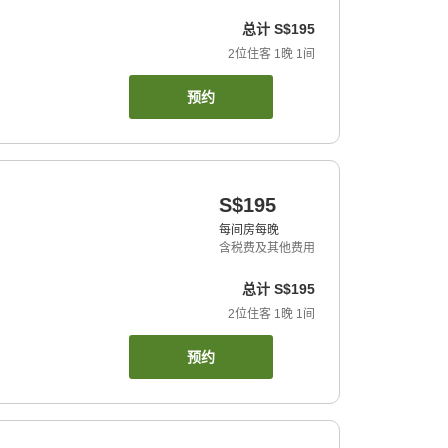
总计
S$195
2
位住客
1
晚
1
间
预约
S$195
每间房每晚
含税费及其他费用
总计
S$195
2
位住客
1
晚
1
间
预约