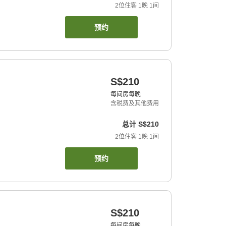
2
位住客
1
晚
1
间
预约
S$210
每间房每晚
含税费及其他费用
总计
S$210
2
位住客
1
晚
1
间
预约
S$210
每间房每晚