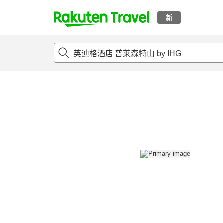
新
t
概况
客房及住宿套餐
评论
设施
o
p
P
a
g
e
_
s
e
a
r
c
h