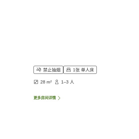
禁止抽烟
1张 单人床
28 m²
1–3 人
更多房间详情