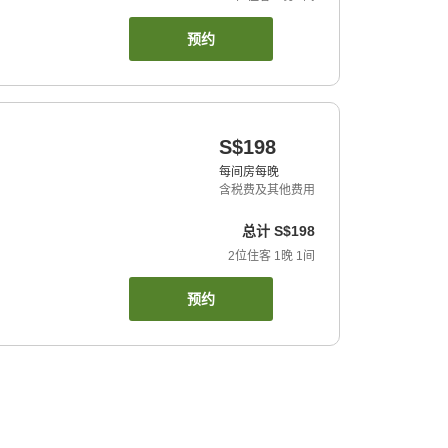
预约
S$198
每间房每晚
含税费及其他费用
总计
S$198
2
位住客
1
晚
1
间
预约