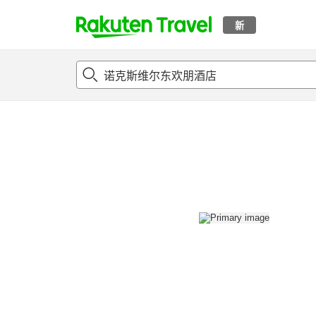
新
t
概况
客房及住宿套餐
评论
设施
o
p
P
a
g
e
_
s
e
a
r
c
h