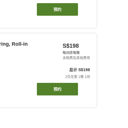
预约
ing, Roll-in
S$198
每间房每晚
含税费及其他费用
总计
S$198
2
位住客
1
晚
1
间
预约