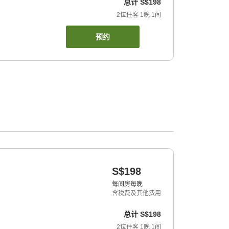
总计
S$198
2
位住客
1
晚
1
间
预约
S$198
每间房每晚
含税费及其他费用
总计
S$198
2
位住客
1
晚
1
间