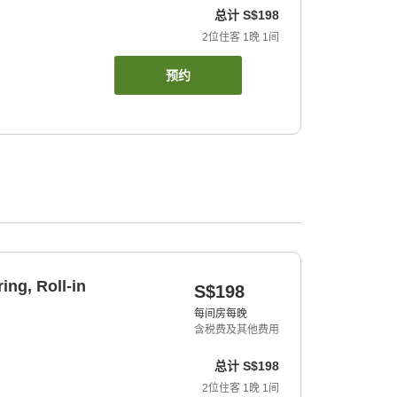
总计
S$198
2
位住客
1
晚
1
间
预约
ing, Roll-in
S$198
每间房每晚
含税费及其他费用
总计
S$198
2
位住客
1
晚
1
间