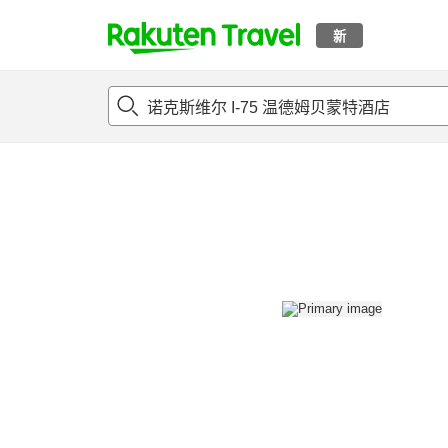
新
t
概况
客房及住宿套餐
评论
设施
o
p
P
a
g
e
_
s
e
a
r
c
h