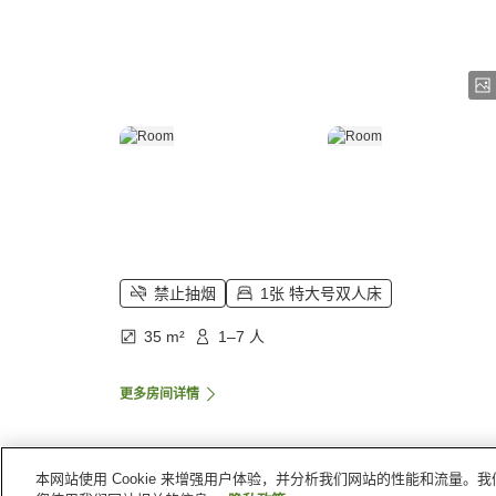
禁止抽烟
1张 特大号双人床
35 m²
1–7 人
更多房间详情
本网站使用 Cookie 来增强用户体验，并分析我们网站的性能和流量
首页
美国
田纳西
诺克斯县
诺克斯维尔 I-75