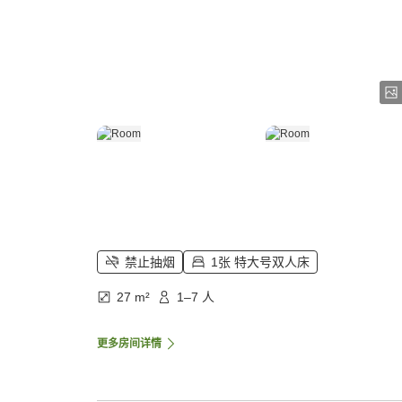
禁止抽烟
1张 特大号双人床
27 m²
1–7 人
更多房间详情