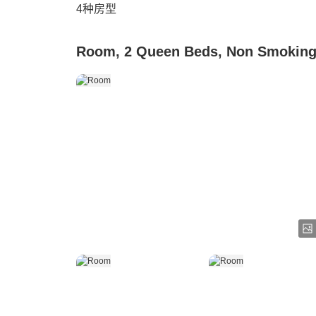
4
种房型
Room, 2 Queen Beds, Non Smokin