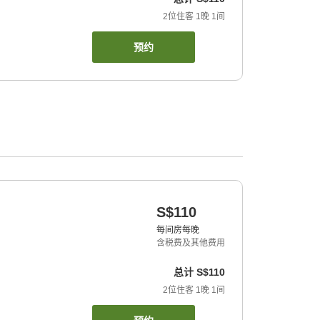
2
位住客
1
晚
1
间
预约
S$110
每间房每晚
含税费及其他费用
总计
S$110
2
位住客
1
晚
1
间