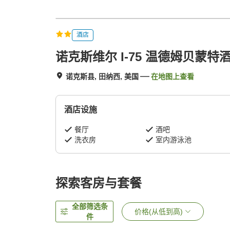
酒店
诺克斯维尔 I-75 温德姆贝蒙特
诺克斯县, 田纳西, 美国
在地图上查看
酒店设施
餐厅
酒吧
洗衣房
室内游泳池
探索客房与套餐
全部筛选条
价格(从低到高)
件