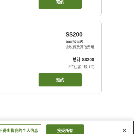
预约
S$200
每间房每晚
含税费及其他费用
总计
S$200
2
位住客
1
晚
1
间
预约
不得出售我的个人信息
接受所有