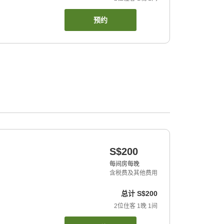
预约
S$200
每间房每晚
含税费及其他费用
总计
S$200
2
位住客
1
晚
1
间