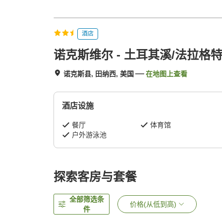
酒店
诺克斯维尔 - 土耳其溪/法拉
诺克斯县, 田纳西, 美国
在地图上查看
酒店设施
餐厅
体育馆
户外游泳池
探索客房与套餐
全部筛选条
价格(从低到高)
件