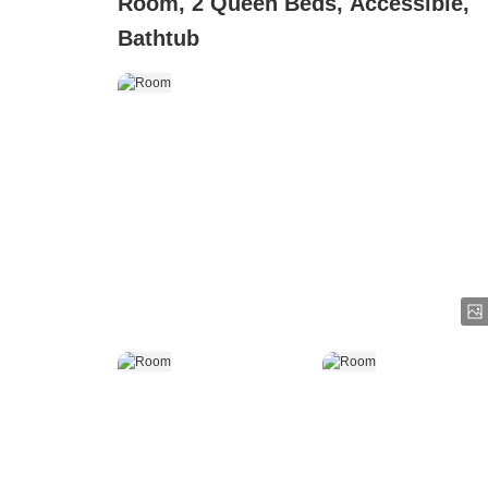
Room, 2 Queen Beds, Accessible,
Bathtub