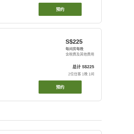
预约
S$225
每间房每晚
含税费及其他费用
总计
S$225
2
位住客
1
晚
1
间
预约