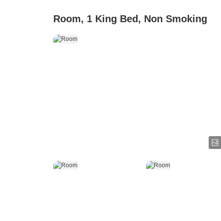
Room, 1 King Bed, Non Smoking