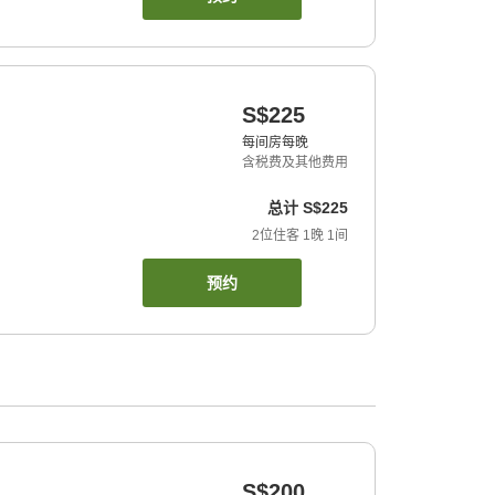
S$225
每间房每晚
含税费及其他费用
总计
S$225
2
位住客
1
晚
1
间
预约
S$200