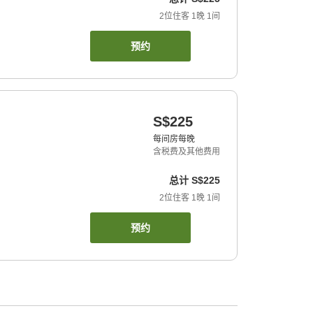
2
位住客
1
晚
1
间
预约
S$225
每间房每晚
含税费及其他费用
总计
S$225
2
位住客
1
晚
1
间
预约