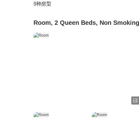
9
种房型
Room, 2 Queen Beds, Non Smokin