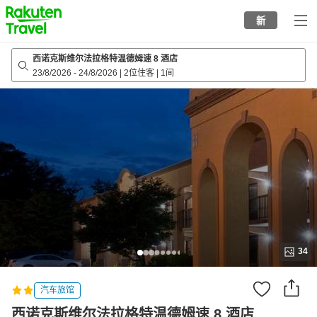
to
新
top
page
西诺克斯维尔法拉格特温德姆速 8 酒店
23/8/2026
-
24/8/2026
|
2位住客
|
1间
34
汽车旅馆
西诺克斯维尔法拉格特温德姆速 8 酒店