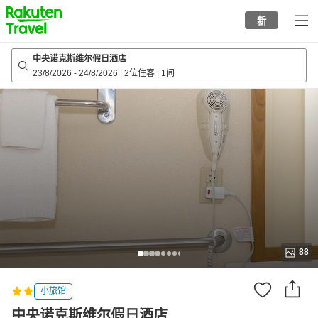
to
新
top
page
中央诺克斯维尔假日酒店
23/8/2026
-
24/8/2026
|
2位住客
|
1间
88
小旅馆
中央诺克斯维尔假日酒店