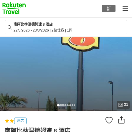
to
新
top
page
南阿比林温德姆速 8 酒店
22/8/2026
-
23/8/2026
|
2位住客
|
1间
31
酒店
南阿比林温德姆速 8 酒店