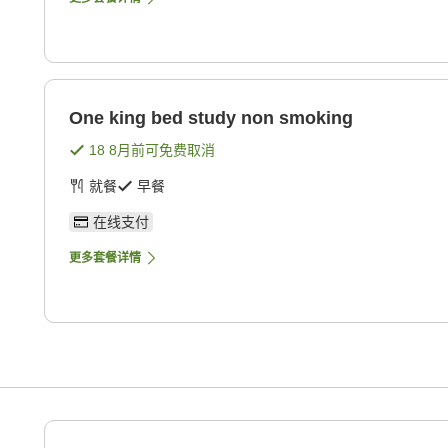
One king bed study non smoking
18 8月
前可免费取消
就餐
早餐
在线支付
更多套餐详情