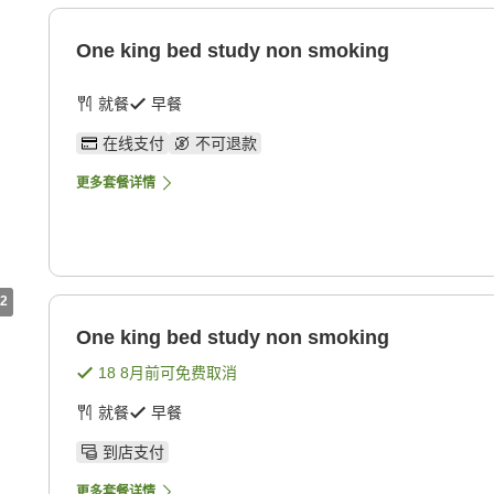
One king bed study non smoking
就餐
早餐
在线支付
不可退款
更多套餐详情
2
One king bed study non smoking
18 8月
前可免费取消
就餐
早餐
到店支付
更多套餐详情