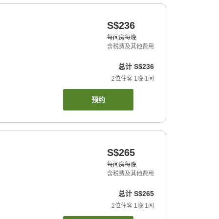
S$236
每间房每晚
含税费及其他费用
总计
S$236
2
位住客
1
晚
1
间
预约
S$265
每间房每晚
含税费及其他费用
总计
S$265
2
位住客
1
晚
1
间