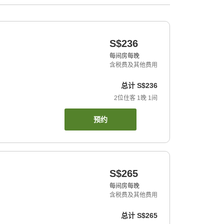
S$236
每间房每晚
含税费及其他费用
总计
S$236
2
位住客
1
晚
1
间
预约
S$265
每间房每晚
含税费及其他费用
总计
S$265