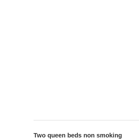
Two queen beds non smoking