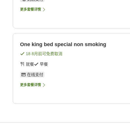
更多套餐详情
One king bed special non smoking
18 8月
前可免费取消
就餐
早餐
在线支付
更多套餐详情