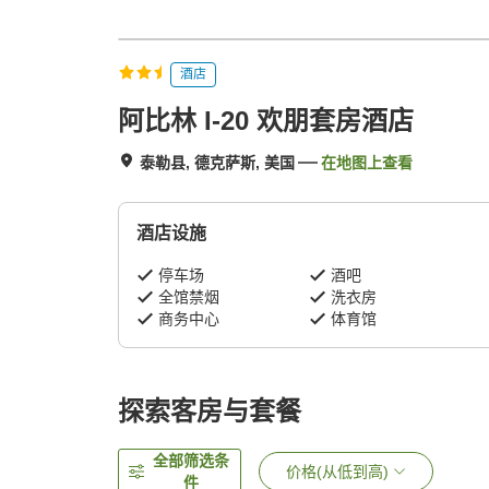
酒店
阿比林 I-20 欢朋套房酒店
泰勒县, 德克萨斯, 美国
在地图上查看
酒店设施
停车场
酒吧
全馆禁烟
洗衣房
商务中心
体育馆
探索客房与套餐
全部筛选条
价格(从低到高)
件