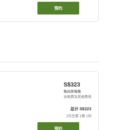
预约
S$323
每间房每晚
含税费及其他费用
总计
S$323
2
位住客
1
晚
1
间
预约