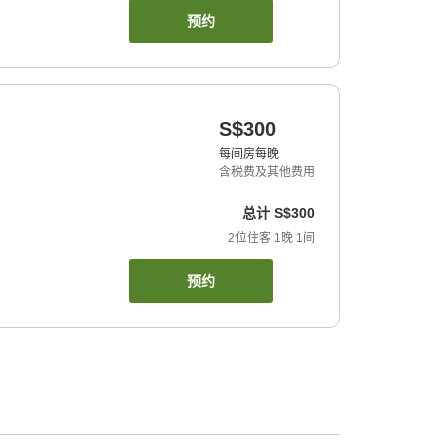
预约
S$300
每间房每晚
含税费及其他费用
总计
S$300
2
位住客
1
晚
1
间
预约