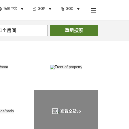
简体中文
SGP
SGD
搜索客房
1
个房间
重新搜索
查看全部
35