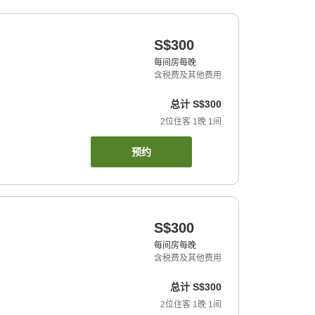
S$300
每间房每晚
含税费及其他费用
总计
S$300
2
位住客
1
晚
1
间
预约
S$300
每间房每晚
含税费及其他费用
总计
S$300
2
位住客
1
晚
1
间