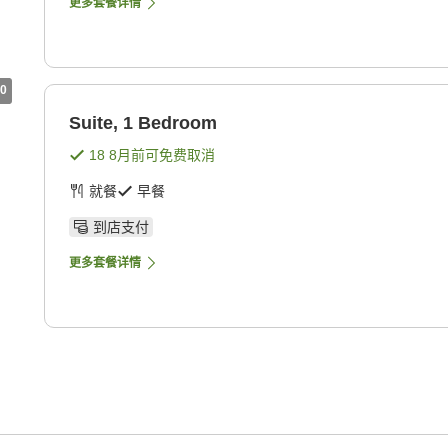
更多套餐详情
0
Suite, 1 Bedroom
18 8月
前可免费取消
就餐
早餐
到店支付
更多套餐详情