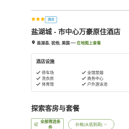
酒店
盐湖城 - 市中心万豪原住酒店
盐湖县, 犹他, 美国
在地图上查看
酒店设施
停车场
全馆禁烟
洗衣房
商务中心
体育馆
户外游泳池
探索客房与套餐
全部筛选条
价格(从低到高)
件