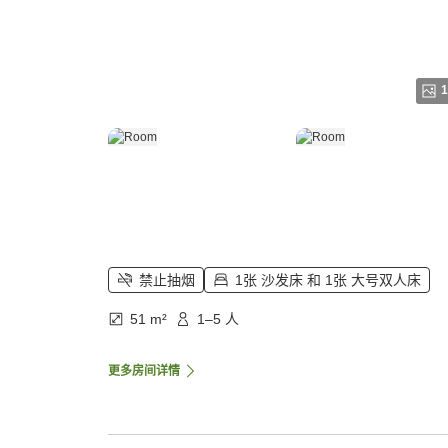
1
禁止抽烟
1张 沙发床 和 1张 大号双人床
51 m²
1–5 人
更多房间详情