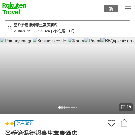
to
新
top
page
圣乔治温德姆豪生套房酒店
21/8/2026
-
22/8/2026
|
2位住客
|
1间
19
汽车旅馆
圣乔治温德姆豪生套房酒店