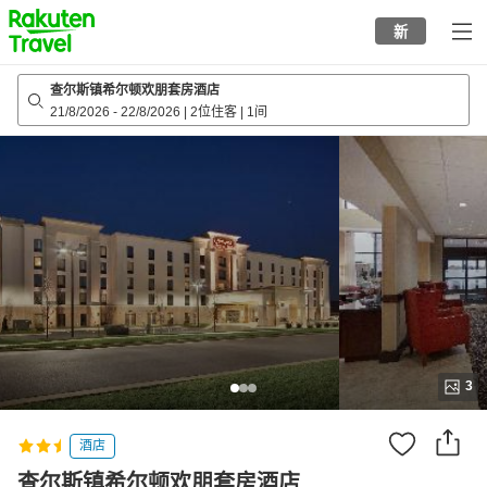
to
新
top
page
查尔斯镇希尔顿欢朋套房酒店
21/8/2026
-
22/8/2026
|
2位住客
|
1间
3
酒店
查尔斯镇希尔顿欢朋套房酒店