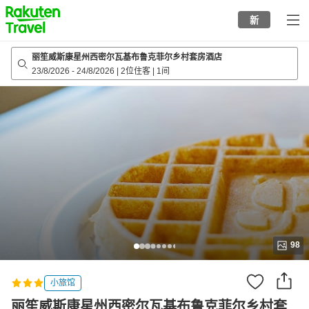
to
新
top
page
丽笙威斯康星州西密尔瓦基布鲁克菲尔乡村套房酒店
23/8/2026
-
24/8/2026
|
2位住客
|
1间
98
小旅馆
丽笙威斯康星州西密尔瓦基布鲁克菲尔乡村套