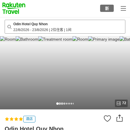
to
新
top
page
Odin Hotel Quy Nhon
22/8/2026
-
23/8/2026
|
2位住客
|
1间
72
酒店
Odin Hotel Quy Nhon