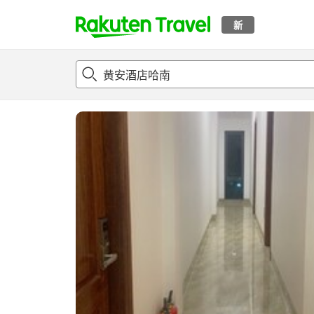
新
t
概况
客房及住宿套餐
评论
设施
o
p
P
a
g
e
_
s
e
a
r
c
h