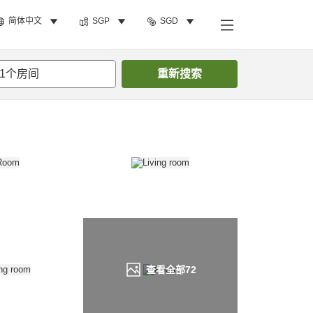
简体中文
SGP
SGD
搜索客房
1
个房间
重新搜索
查看全部
72