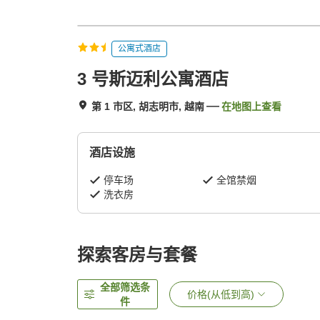
公寓式酒店
3 号斯迈利公寓酒店
第 1 市区, 胡志明市, 越南
在地图上查看
酒店设施
停车场
全馆禁烟
洗衣房
探索客房与套餐
全部筛选条
价格(从低到高)
件