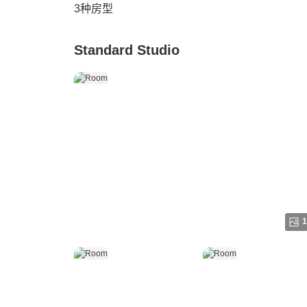
3
种房型
Standard Studio
1