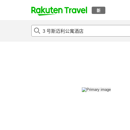
新
t
概况
客房及住宿套餐
评论
设施
o
p
P
a
g
e
_
s
e
a
r
c
h