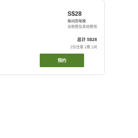
S$28
每间房每晚
含税费及其他费用
总计
S$28
2
位住客
1
晚
1
间
预约