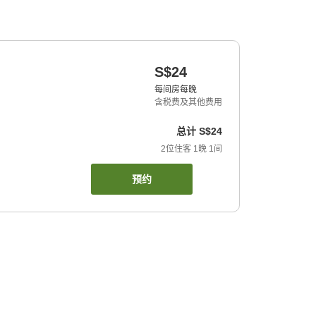
S$24
每间房每晚
含税费及其他费用
总计
S$24
2
位住客
1
晚
1
间
预约