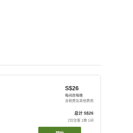
S$26
每间房每晚
含税费及其他费用
总计
S$26
2
位住客
1
晚
1
间