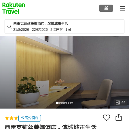
to
新
top
page
西贡克莉丝蒂娜酒店 - 滨城城市生活
21/8/2026
-
22/8/2026
|
2位住客
|
1间
22
公寓式酒店
西贡克莉丝蒂娜酒店 - 滨城城市生活