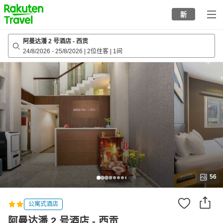
to
新
top
page
阿曼达潘 2 号酒店 - 西贡
24/8/2026
-
25/8/2026
|
2位住客
|
1间
56
公寓式酒店
阿曼达潘 2 号酒店 - 西贡