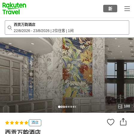
to
新
top
page
西贡万韵酒店
22/8/2026
-
23/8/2026
|
2位住客
|
1间
100
酒店
西贡万韵酒店