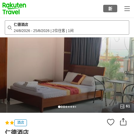
to
新
top
page
仁德酒店
24/8/2026
-
25/8/2026
|
2位住客
|
1间
61
酒店
仁德酒店