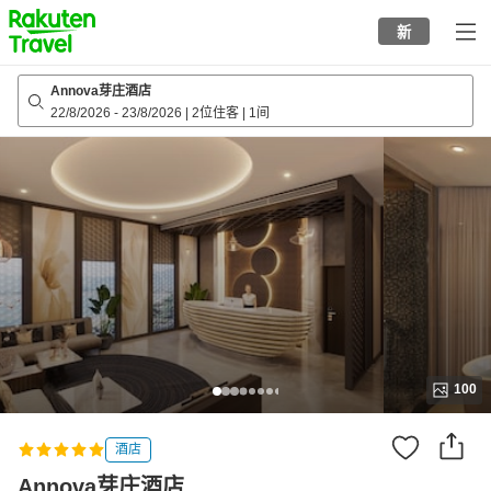
to
新
top
page
Annova芽庄酒店
22/8/2026
-
23/8/2026
|
2位住客
|
1间
100
酒店
Annova芽庄酒店