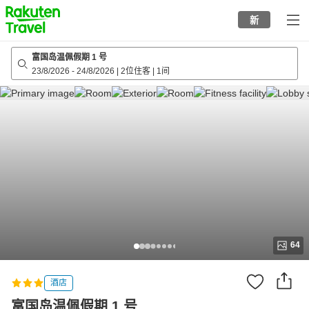
to
新
top
page
富国岛温佩假期 1 号
23/8/2026
-
24/8/2026
|
2位住客
|
1间
64
酒店
富国岛温佩假期 1 号