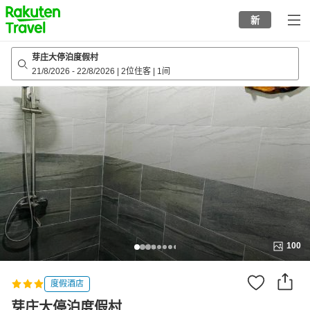
to
新
top
page
芽庄大停泊度假村
21/8/2026
-
22/8/2026
|
2位住客
|
1间
100
度假酒店
芽庄大停泊度假村