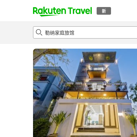
新
t
概况
客房及住宿套餐
评论
设施
o
p
P
a
g
e
_
s
e
a
r
c
h