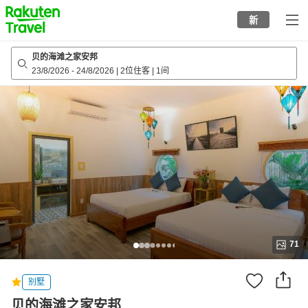
to
新
top
page
贝的海滩之家安邦
23/8/2026
-
24/8/2026
|
2位住客
|
1间
71
别墅
贝的海滩之家安邦