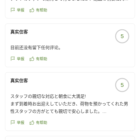
足でした。利用者は海外の方が多く、リゾート気分を味わえ
举报
有帮助
ます。コインランドリーが各階に1つしかなく、順番待ちで
夜中に1時間以上待ったので設備でマイナスです。シーから
の無料送迎もあり、後泊でゆっくりしたい方にはおすすめで
真实住客
5
す。
クチコミの詳細はこちらから
目前还没有留下任何评论。
https://review.travel.rakuten.co.jp/hotel/voice/172919?
reviewId=33123478579929
举报
有帮助
真实住客
5
スタッフの親切な対応と朝食に大満足!
まず到着時お出迎えしていただき、荷物を預かってくれた男
性スタッフの方がとても親切で安心しました。
ディズニー帰りで疲れていたので、チェックインに時間がか
举报
有帮助
かるかなと心配していましたが、すぐお部屋に入ることが出
来て最高でした。