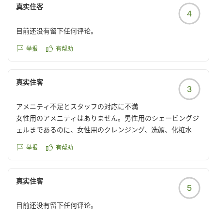
お部屋もグレードアップで広いファミリータイプにしていた
真实住客
4
だき、広いベッドで寝ることができ快適でした。セパレート
のお風呂トイレも嬉しいポイントです。
目前还没有留下任何评论。
朝食もすべてこだわりのものという感じで大満足です!おかゆ
とおかゆのお供達が沁みました!
举报
有帮助
子ども達もこちらのホテルを気に入ってまた来たいと言って
います。
真实住客
私が出会ったスタッフの方々は皆さん親切で笑顔が素敵でし
3
た。
クチコミの詳細はこちらから
アメニティ不足とスタッフの対応に不満
https://review.travel.rakuten.co.jp/hotel/voice/172919?
女性用のアメニティはありません。男性用のシェービングジ
reviewId=33123478555809
ェルまであるのに、女性用のクレンジング、洗顔、化粧水類
はなし。
举报
有帮助
朝食の時にジャケットを着たホテル側の人が、通路が狭く我
が子をおしりで押す(ドケと言わんばかり)のを見てしまいま
した。
真实住客
5
ここに泊まる事はもうありません。
クチコミの詳細はこちらから
目前还没有留下任何评论。
https://review.travel.rakuten.co.jp/hotel/voice/172919?