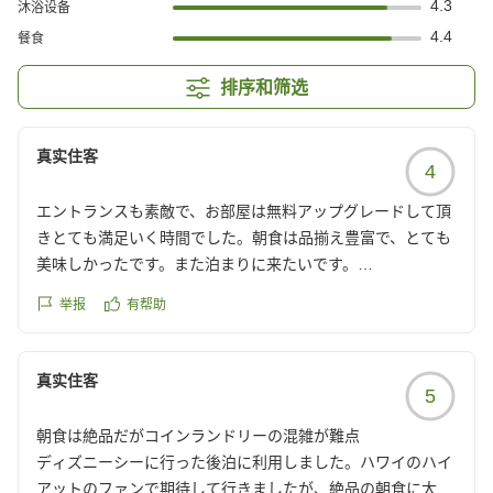
4.3
沐浴设备
4.4
餐食
排序和筛选
真实住客
4
エントランスも素敵で、お部屋は無料アップグレードして頂
きとても満足いく時間でした。朝食は品揃え豊富で、とても
美味しかったです。また泊まりに来たいです。
クチコミの詳細はこちらから
举报
有帮助
https://review.travel.rakuten.co.jp/hotel/voice/172919?
reviewId=33123478625056
真实住客
5
朝食は絶品だがコインランドリーの混雑が難点
ディズニーシーに行った後泊に利用しました。ハワイのハイ
アットのファンで期待して行きましたが、絶品の朝食に大満