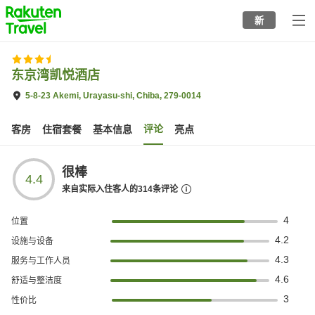
to
新
top
page
东京湾凯悦酒店
5-8-23 Akemi, Urayasu-shi, Chiba, 279-0014
评论
客房
住宿套餐
基本信息
亮点
很棒
4.4
来自实际入住客人的
314
条评论
4
位置
4.2
设施与设备
4.3
服务与工作人员
4.6
舒适与整洁度
3
性价比