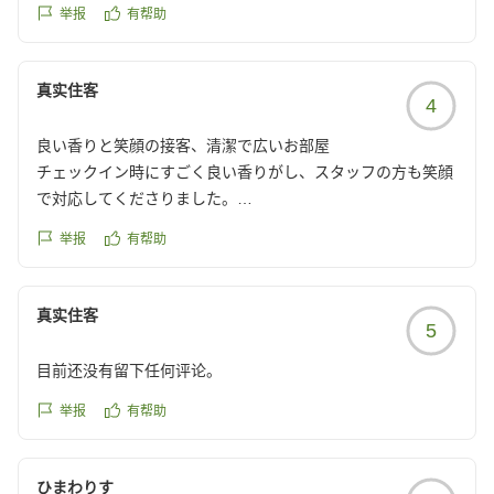
reviewId=33123478485989
举报
有帮助
真实住客
4
良い香りと笑顔の接客、清潔で広いお部屋
チェックイン時にすごく良い香りがし、スタッフの方も笑顔
で対応してくださりました。
お部屋も清潔で広くお風呂が独立していてシャワーの水の飛
举报
有帮助
び散りも気にせずとても良かったです。
クチコミの詳細はこちらから
真实住客
5
https://review.travel.rakuten.co.jp/hotel/voice/172919?
reviewId=33123478447813
目前还没有留下任何评论。
举报
有帮助
ひまわりす