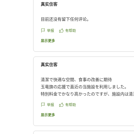
真实住客
目前还没有留下任何评论。
举报
有帮助
显示更多
真实住客
清潔で快適な空間、食事の改善に期待
玉竜旗の応援で直近の当施設を利用しました。
特別料金でかなり高かったのですが、施設内は清
せました。
举报
有帮助
お風呂は文句なしですが、食事のバリエーション
も利用したいと思いました。
显示更多
クチコミの詳細はこちらから
https://review.travel.rakuten.co.jp/hotel/voice/14