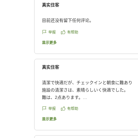
reviewId=33123478225426
真实住客
目前还没有留下任何评论。
举报
有帮助
显示更多
真实住客
清潔で快適だが、チェックインと朝食に難あり
施設の清潔さは、素晴らしいく快適でした。
難は、2点あります。
举报
有帮助
1.チエックインが、もっと簡単に出来ないのか?
フロントの方が新人?もっと簡潔に説明していただければ
显示更多
2.朝食が品数が多いのは良かったのですが...