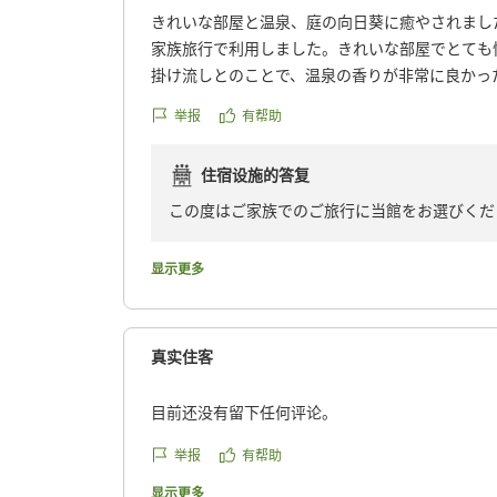
きれいな部屋と温泉、庭の向日葵に癒やされまし
家族旅行で利用しました。きれいな部屋でとても
掛け流しとのことで、温泉の香りが非常に良かっ
たようです。
举报
有帮助
朝食は和食でとても美味しかったです。子供は子
美味しそうなのですが、子供にはやや難易度が高
住宿设施的答复
です。冷奴のようなシンプルなメニューの方が食
した。
この度はご家族でのご旅行に当館をお選びくだ
レストランから見える庭や駐車場横のフラワーガ
た、お忙しい中、心温まるご感想をお寄せいた
をされておりました。向日葵が元気に咲いていま
お部屋や源泉掛け流しの温泉の香り、そして庭
显示更多
あと、コインランドリーと乾燥機が別々にが設置
ただけたとのこと、大変嬉しく拝読させていた
た。ドラム式だと洗濯から乾燥まで非常に時間が
しても、ご家族旅の利便性にお役に立てたよう
されていて助かりました。
一方で、お子様にとりまして温泉の温度が少し
真实住客
全体的に良いホテルでした。とても満足です。
しても貴重なご意見をありがとうございます。
クチコミの詳細はこちらから
よう、シンプルなメニュー構成やご提供方法な
目前还没有留下任何评论。
https://review.travel.rakuten.co.jp/hotel/voice/19
「全体的に良いホテルでとても満足」とのお言
reviewId=33123478505749
をお過ごしいただけるよう、サービスの向上に
举报
有帮助
また季節を変えて、ご家族皆様でお越しいただ
显示更多