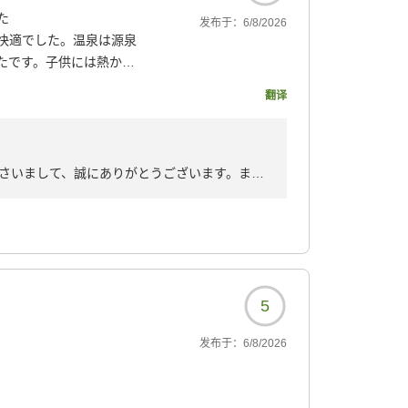
た
发布于：
6/8/2026
快適でした。温泉は源泉
たです。子供には熱かっ
翻译
供用のメニューでした。
いメニューもあったよう
べてくれるかもと思いま
さいまして、誠にありがとうございます。ま
ーデンがきれいに手入れ
だきましたこと、重ねて御礼申し上げます。
した。
園やフラワーガーデンの向日葵までお楽しみい
されており助かりまし
だきました。コインランドリーの設置につきま
かかるので、別々に設置
で幸いです。
熱かったとのこと、また朝食メニューにつきま
5
お子様にも、よりお食事を楽しんでいただける
ど、今後の工夫の参考にさせていただきます。
发布于：
6/8/2026
278?
葉を励みに、今後も皆様に快適で心安らぐ時間
努めてまいります。
けます日を、スタッフ一同心よりお待ち申し上