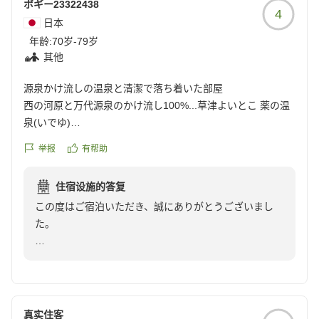
ボギー23322438
4
日本
年龄:
70岁-79岁
其他
源泉かけ流しの温泉と清潔で落ち着いた部屋
西の河原と万代源泉のかけ流し100%...草津よいとこ 薬の温
泉(いでゆ)
部屋...清潔感があり無駄がない落ち着いたデザイン
举报
有帮助
クチコミの詳細はこちらから
住宿设施的答复
https://review.travel.rakuten.co.jp/hotel/voice/75162?
この度はご宿泊いただき、誠にありがとうございまし
reviewId=33123478026359
た。
源泉100％かけ流しの温泉や客室にご満足いただけたよ
うで、大変嬉しく存じます。温かいお言葉を励みに、こ
れからも快適にお過ごしいただける宿づくりに努めてま
いります。
真实住客