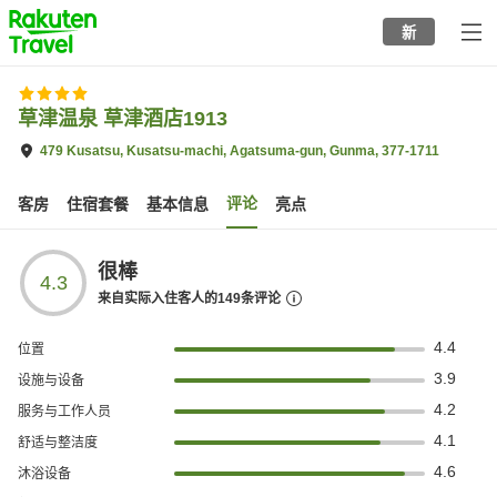
to
新
top
page
草津温泉 草津酒店1913
479 Kusatsu, Kusatsu-machi, Agatsuma-gun, Gunma, 377-1711
评论
客房
住宿套餐
基本信息
亮点
很棒
4.3
来自实际入住客人的
149
条评论
4.4
位置
3.9
设施与设备
4.2
服务与工作人员
4.1
舒适与整洁度
4.6
沐浴设备