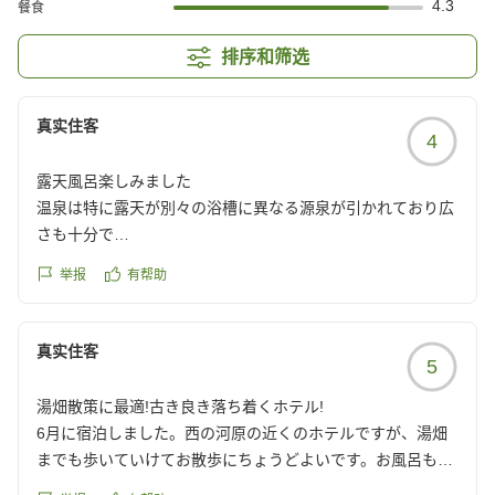
4.3
餐食
排序和筛选
真实住客
4
露天風呂楽しみました
温泉は特に露天が別々の浴槽に異なる源泉が引かれており広
さも十分で
混雑も無く快適に楽しめました
举报
有帮助
PH2弱で超酸性ですがピリッとは感じなかった
玉川温泉も同じ超酸性ですがシャワーで流さないと痛くて耐
えられないんですが
真实住客
5
薄めてるってことはあるのかな
湯畑散策に最適!古き良き落ち着くホテル!
見栄えのする古い建物ですが中は完璧にリフォームされてて
6月に宿泊しました。西の河原の近くのホテルですが、湯畑
新築みたいです。とても良い部屋でした
までも歩いていけてお散歩にちょうどよいです。お風呂も露
天が二種類あり楽しめます。お部屋も畳にベッドで落ち着く