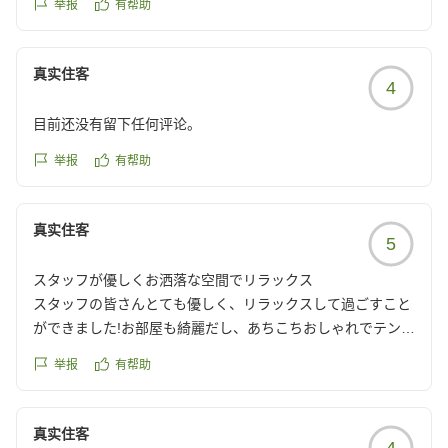
食事はほかの旅館もそうなのですが目玉食材がないのか
举报
有帮助
し、おしゃれな感じでよい気分でした。朝食つきでしたが出
どうも普通って評価になっちゃいます。
来立てを持ってきてくださりとても美味しかったです。フロ
あと残念ながらごはんのクオリティはイマイチでした
ントの方々も感じがよく、草津に来てよかったと感じられる
真实住客
クチコミの詳細はこちらから
4
ホテルでした。
https://review.travel.rakuten.co.jp/hotel/voice/75162?
クチコミの詳細はこちらから
reviewId=33123478377855
目前还没有留下任何评论。
https://review.travel.rakuten.co.jp/hotel/voice/75162?
reviewId=33123478332292
举报
有帮助
真实住客
5
スタッフが優しくお洒落な空間でリラックス
スタッフの皆さんとても優しく、リラックスして過ごすこと
ができました!お部屋も綺麗だし、あちこちおしゃれでテンシ
ョン上がりました〜!唯一あげるとすれば、Wi-Fiが結構不安
举报
有帮助
定でした(他が良かったので特に気になりませんでした!)
クチコミの詳細はこちらから
https://review.travel.rakuten.co.jp/hotel/voice/75162?
真实住客
4