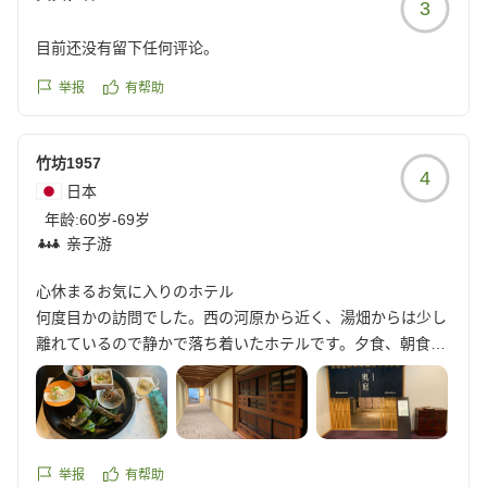
3
またのお越しを心よりお待ちしております。
目前还没有留下任何评论。
举报
有帮助
竹坊1957
4
日本
年龄:
60岁-69岁
亲子游
心休まるお気に入りのホテル
何度目かの訪問でした。西の河原から近く、湯畑からは少し
離れているので静かで落ち着いたホテルです。夕食、朝食と
もに美味しく、お庭もキレイにされていて、温泉ともにリフ
レッシュ出来ました。
他の画像やクチコミの詳細はこちらから
https://review.travel.rakuten.co.jp/hotel/voice/75162?
reviewId=33123477832198
举报
有帮助