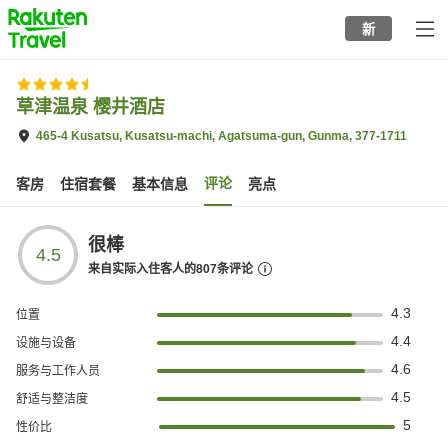
to
新
top
page
草津温泉 樱井酒店
465-4 Kusatsu, Kusatsu-machi, Agatsuma-gun, Gunma, 377-1711
评论
客房
住宿套餐
基本信息
亮点
很棒
4.5
来自实际入住客人的
807
条评论
4.3
位置
4.4
设施与设备
4.6
服务与工作人员
4.5
舒适与整洁度
5
性价比