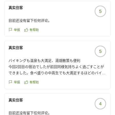
真实住客
5
目前还没有留下任何评论。
举报
有帮助
真实住客
5
バイキングも温泉も大満足、湯畑散策も便利
今回2回目の宿泊でしたが前回同様気持ちよく過ごすことが
できました。食べ盛りの中高生でも大満足するほどのバイキ
ングメニュー。
举报
有帮助
お風呂も広く混み合ってる感じは全く受けず、ゆっくり入れ
ました。
また湯畑までも徒歩圏内。昼も夜も散策に行けました。
真实住客
4
クチコミの詳細はこちらから
https://review.travel.rakuten.co.jp/hotel/voice/56137?
目前还没有留下任何评论。