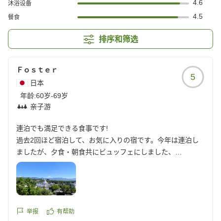
4.6
沐浴设备
4.5
餐食
排序和筛选
Ｆｏｓｔｅｒ
5
日本
年龄:
60岁-69岁
亲子游
連泊でも満足できる食事です!
過去2回ほど宿泊して、お気に入りの宿です。今年は連泊し
ましたが、夕食・朝食共にビュッフェにしました、
連泊でも満足できる内容で楽しい食事が出来ました。
部屋からのマウンテンビューも気に入っています。
コスパ最高で、来年も宿泊したいです。
クチコミの詳細はこちらから
https://review.travel.rakuten.co.jp/hotel/voice/56137?
举报
有帮助