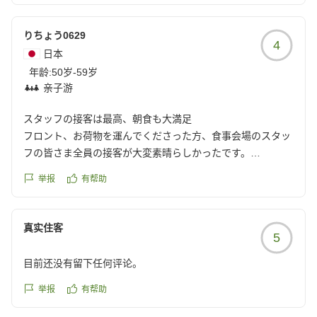
reviewId=33123478545731
りちょう0629
4
日本
年龄:
50岁-59岁
亲子游
スタッフの接客は最高、朝食も大満足
フロント、お荷物を運んでくださった方、食事会場のスタッ
フの皆さま全員の接客が大変素晴らしかったです。
お食事も種類が多く美味しかったのですが、夕食については
举报
有帮助
私の料理の選び方が悪かったのか、油っぽいメニューが多く
あまり量をいただけず残念でした。ただ、朝食は本当におい
しく、お昼ご飯が食べられないほど満喫いたしました。素敵
真实住客
5
なおもてなしをありがとうございました。
クチコミの詳細はこちらから
目前还没有留下任何评论。
https://review.travel.rakuten.co.jp/hotel/voice/56137?
reviewId=33123478538554
举报
有帮助