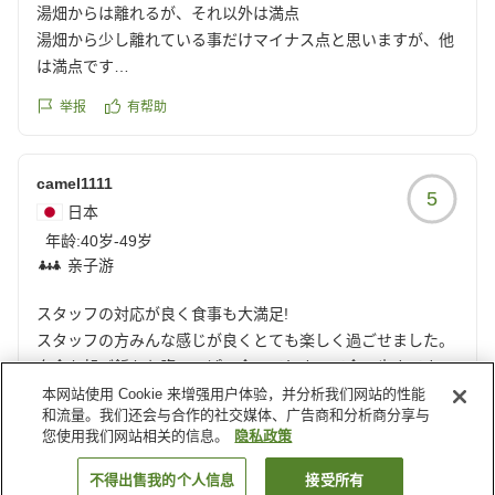
湯畑からは離れるが、それ以外は満点
湯畑から少し離れている事だけマイナス点と思いますが、他
は満点です
クチコミの詳細はこちらから
举报
有帮助
https://review.travel.rakuten.co.jp/hotel/voice/56137?
reviewId=33123478479493
camel1111
5
日本
年龄:
40岁-49岁
亲子游
スタッフの対応が良く食事も大満足!
スタッフの方みんな感じが良くとても楽しく過ごせました。
夕食も朝ご飯もお腹いっぱい食べてしまって食べ歩きできな
いかのが残念でした笑
本网站使用 Cookie 来增强用户体验，并分析我们网站的性能
举报
有帮助
和流量。我们还会与合作的社交媒体、广告商和分析商分享与
クチコミの詳細はこちらから
您使用我们网站相关的信息。
隐私政策
https://review.travel.rakuten.co.jp/hotel/voice/56137?
reviewId=33123478454870
载入更多结果
不得出售我的个人信息
接受所有