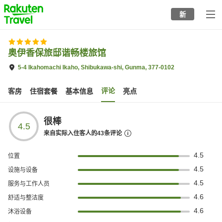
to
新
top
page
奥伊香保旅邸谐畅楼旅馆
5-4 Ikahomachi Ikaho, Shibukawa-shi, Gunma, 377-0102
评论
客房
住宿套餐
基本信息
亮点
很棒
4.5
来自实际入住客人的
43
条评论
4.5
位置
4.5
设施与设备
4.5
服务与工作人员
4.6
舒适与整洁度
4.6
沐浴设备