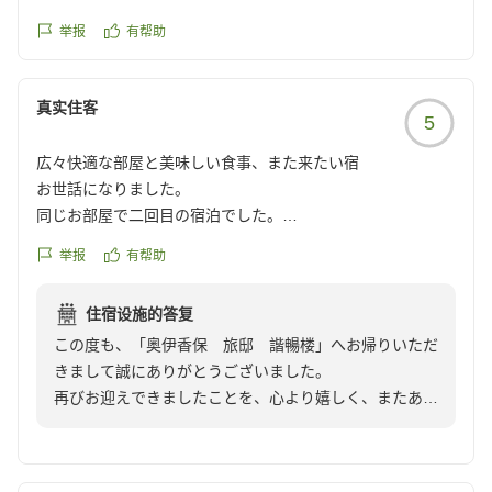
副部長 征矢野 千加恵
ながら、ご自身の時間をゆっくりとお楽しみいただけた
で不安になりました。
ご様子に、私どもも安堵しております。
举报
有帮助
構造的に仕方ないのかもしれませんが、ずっと流したままの
ご滞在の中では、設備面につきましてご不便をおかけす
お水を見ていて申し訳ない気持ちになりました。
る点がございましたこと、心苦しく存じます。お寄せい
真实住客
ただきましたお声は大切に拝受し、今後の施設づくりや
夕食はお魚メインの献立でした。十分楽しめたのですが、お
5
備品選定の参考とさせていただきます。
肉も食べたかったのが正直なところです。
広々快適な部屋と美味しい食事、また来たい宿
また、お食事につきましても貴重なご感想をお聞かせい
食事処のWi-Fiが繋がらなかったのが残念でした。
お世話になりました。
ただき、ありがとうございます。お客様それぞれのお好
同じお部屋で二回目の宿泊でした。
みやご期待に向き合いながら、よりご満足いただけるお
後は洗面所のライトは暗めなのと鏡が遠いので、メイクをす
部屋はとても広く、快適に過ごせました。
食事を目指してまいります。
るのに不便でした。
举报
有帮助
食事も趣向を凝らしてあり、本当に美味しかったです。
「全体的には大満足」とのお言葉を賜りましたことは、
椅子もあってメイクしやすい場所でしたので、ライト付きの
生け花が元気がなかったのが、少しだけ残念でした。
私どもにとりまして何よりの励みでございます。
卓上ミラーなどが
住宿设施的答复
是非また宿泊したいです。
借りられると便利かなと思いました。
この度も、「奥伊香保 旅邸 諧暢楼」へお帰りいただ
クチコミの詳細はこちらから
いつの日か、お子様のご成人という晴れやかな機会に、
きまして誠にありがとうございました。
https://review.travel.rakuten.co.jp/hotel/voice/80625?
再びお迎えできますことを楽しみにお待ち申し上げてお
全体的には大満足で、本もゆっくり読めました。
再びお迎えできましたことを、心より嬉しく、またあり
reviewId=33123477329932
ります。その際にも、心安らぐひとときをお過ごしいた
次回は子供が成人した際に伺いたいなと思いました。
がたく存じます。
だけますよう、心を尽くしてお迎えしてまいります。
この度は誠にありがとうございました。
お部屋の広さや快適さにご満足いただき、さらにお食事
またお目にかかれます日を、心よりお待ち申し上げてお
クチコミの詳細はこちらから