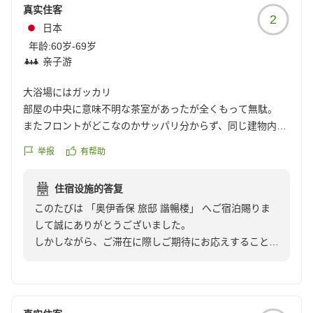
とときを大切に、他のお客様とできる限りお顔を合わせ
真实住客
2
ることのない設えとしております。
日本
その趣旨につきましてお感じ取りいただけたことはあり
年龄:
60岁-69岁
がたく存じます一方で、ご期待に十分お応えできなかっ
亲子游
た点がございましたこと、誠に残念に存じます。
大浴場にはガッカリ
いただきましたお声を真摯に受け止め、静けさの中にも
部屋の中央に意味不明な茶室があったが全くもって無駄。
心地よさと安心感を感じていただけるご滞在となります
またフロントがどこなのかサッパリ分からず、同じ建物内の
よう、より一層努めてまいります。
別ホテルのフロント前をウロウロ。
举报
有帮助
大浴場が他のホテル(但し同じ建物内)と共同なため、高級感
このたびは貴重なご意見を賜り、誠にありがとうござい
のカケラも無く、ハイクラスホテルには似つかわしくない庶
ました。
住宿设施的答复
民的な雰囲気が溢れていてかなりガッカリ。
このたびは 「奥伊香保 旅邸 諧暢楼」 へご宿泊賜りま
部屋付き露天風呂も沸かし湯かと思うくらい全然温泉感がな
奥伊香保 旅邸 諧暢楼
して誠にありがとうございました。
くて、これもなんだかなぁって感じ。
副部長 征矢野 千加恵
しかしながら、ご滞在に際しご期待にお応えすることが
部屋がデカいだけの印象しか残らない宿でした。
叶わず、ご満足いただけるひとときとならなかったご様
クチコミの詳細はこちらから
子、心よりお詫び申し上げます。
https://review.travel.rakuten.co.jp/hotel/voice/80625?
reviewId=33123477151918
館内のご案内につきまして分かりづらい点があり、ご到