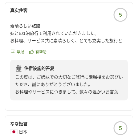
ご滞在中は、ごゆっくりとお過ごしいただき、また、奥
真实住客
5
様にも安心してお過ごしいただけたご様子を伺い、スタ
ッフ一同大変嬉しく拝読いたしました。
素晴らしい旅館
お食事やチェックアウトの際のご案内につきましても、
妹との1泊旅行で利用されていただきました。
温かいお言葉をお寄せいただきありがとうございます。
お料理、サービス共に素晴らしく、とても充実した旅行とな
お二人の大切なお時間を心穏やかにお過ごしいただける
りました。
よう心掛けておりますので、そのように感じていただけ
举报
有帮助
お料理は、季節感があり、どれもおいしく、提供されるタイ
ましたことは何よりの喜びでございます。
ミングも完璧でした。
住宿设施的答复
また接客は、お食事処への案内なども気持ちの良いものでし
どうぞお身体を大切に、健やかな日々をお過ごしくださ
この度は、ご姉妹での大切なご旅行に諧暢楼をお選びい
た。
いませ。
ただき、誠にありがとうございました。
気になる点があるとすると、諧暢楼側にもフロントデスクが
またお会いできます日を、スタッフ一同心よりお待ち申
お料理やサービスにつきまして、数々の温かいお言葉を
あるとよいと思いました。チェックイン時や帰りのタクシー
し上げております。
お寄せいただき、心より御礼申し上げます。
などは、福一側のフロントを利用しましたが、諧暢楼の雰囲
この度は誠にありがとうございました。
気が途切れてしまい残念でした。福一側のサービスが悪いと
季節感を大切にしたお料理やご提供のタイミング、また
いうことではなく、諧暢楼というブランドとして統一された
奥伊香保 旅邸 諧暢楼
スタッフのご案内につきましてもご満足いただいたご様
方が良いのかなと感じました。
なな姫君
副部長 征矢野 千加恵
5
子を拝読し、料理長をはじめスタッフ一同、大変嬉しく
素敵な旅行をありがとうございました。
日本
存じます。
クチコミの詳細はこちらから