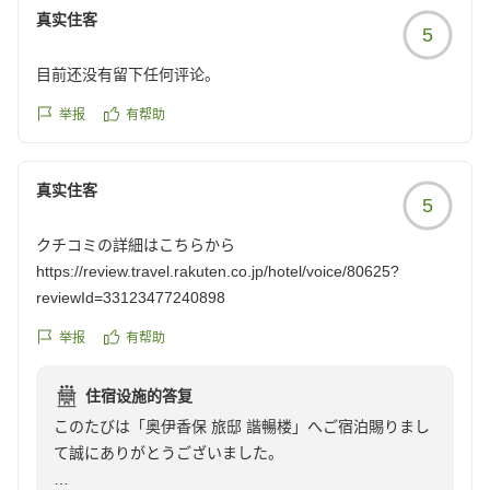
につきましても趣向をお楽しみいただけたとのお言葉を
ります。
https://review.travel.rakuten.co.jp/hotel/voice/80625?
真实住客
5
頂戴し、大変嬉しく拝読いたしました。今回のご滞在
reviewId=33123477874818
も、心安らぐひとときとなっておりましたなら、何より
奥伊香保 旅邸 諧暢楼
目前还没有留下任何评论。
の喜びでございます。
副部長 征矢野 千加恵
举报
有帮助
一方で、生け花につきましてご期待に添えず、誠に申し
訳なく存じます。館内の設えにおいても、常に心を尽く
真实住客
すべきところ、行き届かぬ点がございましたことを真摯
5
に受け止め、今後はより一層細やかな心配りに努めてま
クチコミの詳細はこちらから
いります。
https://review.travel.rakuten.co.jp/hotel/voice/80625?
reviewId=33123477240898
「また宿泊したい」とのお言葉を賜りましたこと、何よ
り嬉しく、励みでございます。お越しいただくたびに、
举报
有帮助
変わらぬ安心と新たな趣を感じていただけますよう、心
を尽くしてお迎えしてまいります。
住宿设施的答复
このたびは「奥伊香保 旅邸 諧暢楼」へご宿泊賜りまし
この度も誠にありがとうございました。
て誠にありがとうございました。
またのお帰りを、心よりお待ち申し上げております。