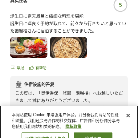
真实住客
5
着時にご不便をおかけいたしましたこと、深く反省して
おります。初めてお越しいただくお客様にも迷うことな
誕生日に露天風呂と繊細な料理を堪能
くお過ごしいただけますよう、導線やご案内の在り方を
誕生日に運良く予約が取れて、前々から行きたいと思ってい
改めて見直してまいります。
た諧暢楼さんに宿泊することができました。
また、大浴場につきましては本館でございます 福一 の
部屋には庭園付き露天風呂がありとてもリラックスすること
施設をご利用いただいており、ご期待に沿う環境をご用
ができました。
意できませんでしたこと、誠に残念に存じます。
食事は個室の食事処でゆっくりと一品ずつ丁寧に料理の説明
いただきましたお声は真摯に受け止め、今後の運営やご
を受け運ばれてくる器も繊細なものできれいに盛り付けられ
案内方法の向上に活かしてまいります。
美味しく味わうことができました。
举报
有帮助
また機会があれば行きたいです。
お部屋の設えにつきましても、ご意図や趣旨が十分にお
スタッフの皆さん本当にありがとうございました。
住宿设施的答复
伝えできず、ご期待との隔たりを感じさせてしまいまし
クチコミの詳細はこちらから
この度は、「奥伊香保 旅邸 諧暢楼」へお越しいただ
たこと、重ねてお詫び申し上げます。当館の湯は無色透
https://review.travel.rakuten.co.jp/hotel/voice/80625?
きまして誠にありがとうございました。
明の泉質でございますため、その趣が十分にお伝えでき
reviewId=33123476199154
大切なお誕生日という祝福の時に、数あるお宿の中より
ませんでしたこと、心苦しく存じます。
本网站使用 Cookie 来增强用户体验，并分析我们网站的性能
当館をお選びいただき重ねて御礼申し上げます。
和流量。我们还会与合作的社交媒体、广告商和分析商分享与
今後も、より心地よくお過ごしいただけるご滞在を目指
您使用我们网站相关的信息。
隐私政策
庭園を望む露天風呂にて、ゆったりとしたひとときをお
し、精進してまいります。
過ごしいただけましたこと、何よりでございます。