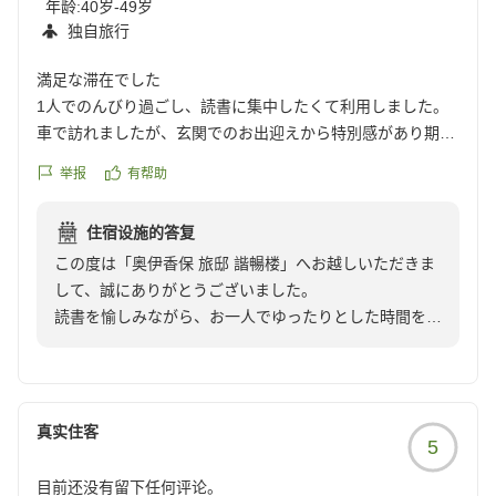
年龄:
40岁-49岁
また、貴重なご意見をお寄せいただきましてありがとう
https://review.travel.rakuten.co.jp/hotel/voice/80625?
独自旅行
ございます。
reviewId=33123478239488
満足な滞在でした
お客様にゆったりとした時間をお過ごしいただけるよ
1人でのんびり過ごし、読書に集中したくて利用しました。
う、お部屋でのお手続きを基本としておりますが、ご到
車で訪れましたが、玄関でのお出迎えから特別感があり期待
着時間やご出発後のご対応などは、福一フロントスタッ
が膨らみました。
举报
有帮助
フが担当させていただく場合がございます。
お部屋は美しい和室で、季節のお花も活けてあり素敵でし
いただいたご意見は真摯に受け止め、諧暢楼ならではの
た。
おもてなしを、ご滞在の始まりからお帰りまでより感じ
住宿设施的答复
お部屋の露店風呂はちょうどよい温度で、癒されました。
ていただけるよう、今後もサービスの向上に努めてまい
この度は「奥伊香保 旅邸 諧暢楼」へお越しいただきま
お風呂に入ったり、椅子で読書路したりする際にバスローブ
ります
して、誠にありがとうございました。
がとても便利で良かったです。
読書を愉しみながら、お一人でゆったりとした時間をお
ターンダウンの際にはバスローブも新しいものに交換してい
改めまして、この度はご宿泊ならびに温かいご感想をお
過ごしになるご滞在に当館をお選びいただきましたこ
ただけたのも嬉しかったです。
寄せいただき、誠にありがとうございました。またご姉
と、心より御礼申し上げます。
露天風呂のシャワーはお湯になるまで10~15分かかるとの事
妹でお越しいただける日を、スタッフ一同、心よりお待
ですが、
ち申し上げております。
ご到着時のお迎えから、お部屋の設えや季節の花、客室
本当になかなかお湯になりません。良い気候でしたので、外
真实住客
5
露天風呂、バスローブに至るまでお心に留めていただ
の洗い場を使用するためしばらく
奥伊香保 旅邸 諧暢楼
き、嬉しく拝読いたしました。お風呂と読書を繰り返し
シャワーを出していましたが、あまりにもお湯にならないの
目前还没有留下任何评论。