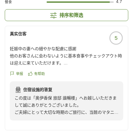
4.7
餐食
排序和筛选
真实住客
5
妊娠中の妻への細やかな配慮に感謝
他のお客さんに会わないように基本食事やチェックアウト時
は迎えに来ていただけます。
嫁が妊娠中だったので配慮していただきとても素敵な旅行に
举报
有帮助
なりました
クチコミの詳細はこちらから
住宿设施的答复
https://review.travel.rakuten.co.jp/hotel/voice/80625?
この度は「奥伊香保 旅邸 諧暢楼」へお越しいただきま
reviewId=33123478464449
して誠にありがとうございました。
ご夫婦にとって大切な時期のご旅行に、当館のマタニテ
ィプランをお選びいただきましたこと、心より御礼申し
上げます。