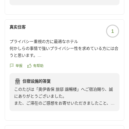
また、高いご評価をお寄せいただきましたこと、心より
奥伊香保 旅邸 諧暢楼
御礼申し上げます。
副部長 征矢野 千加恵
ご滞在が穏やかで心地よいひとときとなっておりました
なら、私どもにとりまして何よりの喜びに存じます。
真实住客
1
これからも変わらぬ静けさと寛ぎのひとときをお届けで
プライバシー重視の方に最適なホテル
きますよう、日々精進してまいります。
何かしらの事情で強いプライバシー性を求めている方には合
またお目にかかれます御事をスタッフ一同心よりお待ち
うと思います。
申し上げております。
クチコミの詳細はこちらから
举报
有帮助
https://review.travel.rakuten.co.jp/hotel/voice/80625?
このたびは誠にありがとうございました。
reviewId=33123477155400
住宿设施的答复
奥伊香保 旅邸 諧暢楼
このたびは「奥伊香保 旅邸 諧暢楼」へご宿泊賜り、誠
副部長 征矢野 千加恵
にありがとうございました。
また、ご滞在のご感想をお寄せいただきましたこと、心
より御礼申し上げます。
当館は、日常から少し離れ、静かにお過ごしいただくひ