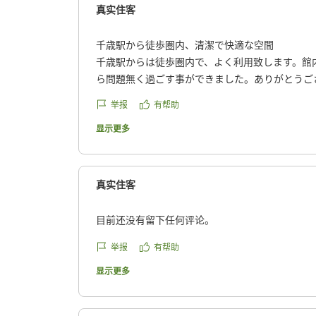
真实住客
千歳駅から徒歩圏内、清潔で快適な空間
千歳駅からは徒歩圏内で、よく利用致します。館
ら問題無く過ごす事ができました。ありがとうご
クチコミの詳細はこちらから
举报
有帮助
https://review.travel.rakuten.co.jp/hotel/voice/72
reviewId=33123478486388
显示更多
真实住客
目前还没有留下任何评论。
举报
有帮助
显示更多