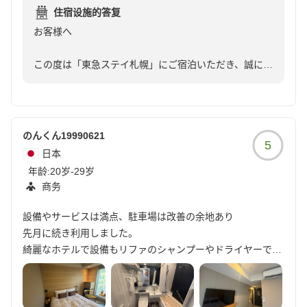
ったためすぐに予約しました。
住宿设施的答复
お客様へ
以前、東急ステイ京都四条河原町に宿泊した際も家族に大好
評だったのですが、今回宿泊した「東急ステイ札幌」も期待
この度は「東急ステイ札幌」にご宿泊いただき、誠にあ
通りの素晴らしいホテルでした。
りがとうございました。
また、お忙しい中、心温まるご感想をお寄せいただき、
客室内に洗濯乾燥機が付いているおかげで、急な延泊で必要
心より感謝申し上げます。
になった洗濯の問題が解決し、大変助かりました。また、
ReFaのドライヤーも家族に大大好評でした。
のんくん19990621
5
予期せぬ帰りのフライトの欠航という状況にもかかわら
狸小路商店街や地下鉄の駅にも近く、家族で買い物や観光に
日本
ず、数ある宿泊施設の中から当ホテルをお選びいただ
出かけるのに非常に便利な立地です。
年龄:
20岁-29岁
き、ご家族皆様が快適なご滞在をお楽しみいただけたと
商务
のことで、大変嬉しく存じます。
さらに目を見張るものがあったのは、フロントスタッフの
方々の温かい接客です。
設備やサービスは満点、駐車場は改善の余地あり
以前の「東急ステイ」でのご滞在にご満足いただき、今
一般的なホテルの接客は丁寧ですが、親しみやすさまで感じ
先月に続き利用しました。
回のご滞在においても引き続き当ホテルを高く評価して
ることは滅多にありません。
綺麗なホテルで設備もリファのシャンプーやドライヤーで洗
くださったことを知り、大変励みになっております。
今回対応してくださった男性スタッフの方は、私が海外から
濯機とレンジもありとても良かったです。
来たと知ると「北海道旅行ですか?」と気さくに声をかけて
1階のカフェでのドリンクのサービスもあり、前回気になっ
客室内の洗濯乾燥機やReFaのヘアドライヤーがお客様
くださり、飛行機がキャンセルになったことを話すと、親身
ていたパフェも注文し美味しく頂きました。