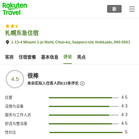
to
新
top
page
札幌东急住宿
1-13-4 Minami 1-jo Nishi, Chuo-ku, Sapporo-shi, Hokkaido, 060-0061
评论
客房
住宿套餐
基本信息
亮点
很棒
4.5
来自实际入住客人的
633
条评论
4.5
位置
4.3
设施与设备
4.3
服务与工作人员
4.5
舒适与整洁度
5
性价比