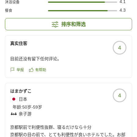
4.1
沐浴设备
4.3
餐食
排序和筛选
真实住客
4
目前还没有留下任何评论。
举报
有帮助
はまかずこ
4
日本
年龄:
50岁-59岁
亲子游
京都駅前で利便性抜群、寝るだけなら十分
京都駅の目の前で、とても利便性が良いホテルでした。お部