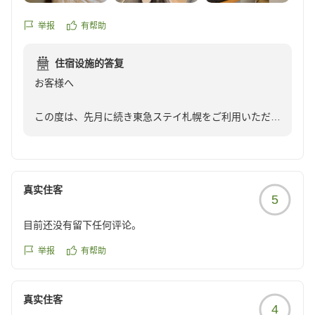
のお役に立ち、ご家族皆様にも好評を博したことは、私
になって励ましてくれ、「何かあったら、いつでも声をかけ
改善点は初めて駐車場を利用しましたが説明が非常に少なく
たちにとってこの上ない光栄です。また、当ホテルの立
てください」と言ってくださいました。単なる客とスタッフ
平面が何台で立体がホテルのどの位置にあり何台あるかの記
举报
有帮助
地がショッピングや観光に便利だったとお聞きし、大変
という関係を超えて、旅先でこのような温かい言葉をいただ
載と平面が満車の時は看板をもっと分かりやすく立てるなど
嬉しく思っております。
き、本当に心が温まりました。
工夫が必要だと思いました。平面が空いていると思い駐車し
住宿设施的答复
たところ満車の為移動をチェックインの手続き中に行った為
お客様へ
さらに、フロントスタッフについて温かいお言葉をいた
心からおすすめしたい、素晴らしいホテルです。
かなり戸惑いました。また、車を再度出すことも出来る旨も
だき、誠にありがとうございます。ご不安な状況の中、
クチコミの詳細はこちらから
ホームページに記載すべきだと思います。
この度は、先月に続き東急ステイ札幌をご利用いただ
少しでも安心感をお届けできたこと、そして当ホテルの
https://review.travel.rakuten.co.jp/hotel/voice/165829?
駐車場以外に関しては満点でした。
き、誠にありがとうございます。
サービスがお客様に深い印象を残せたことを、スタッフ
reviewId=33123478598947
他の画像やクチコミの詳細はこちらから
また、お忙しい中、温かいご感想と貴重なご意見をお寄
一同大変嬉しく思っております。お褒めの言葉は、該当
https://review.travel.rakuten.co.jp/hotel/voice/165829?
せいただき、心より御礼申し上げます。
するスタッフに必ずお伝えいたします。
reviewId=33123478504743
真实住客
5
客室や設備やReFaのアメニティ、洗濯乾燥機や電子レ
今後も、施設だけでなくスタッフとの触れ合いを通じ
ンジ、さらに1階カフェのドリンクサービスやパフェま
て、お客様に安心感と温もりを感じていただけるホテル
目前还没有留下任何评论。
でお楽しみいただけたのことで、大変嬉しく拝見しまし
となるよう、一層努力してまいります。
た。
举报
有帮助
次回札幌にお越しの際は、ぜひ「東急ステイ札幌」をご
一方で、駐車場のご案内につきましては、ご不便とご迷
利用ください。スタッフ一同、お客様とご家族をお迎え
真实住客
惑をお掛けし、誠に申し訳ございませんでした。
4
できることを心より楽しみにしております。