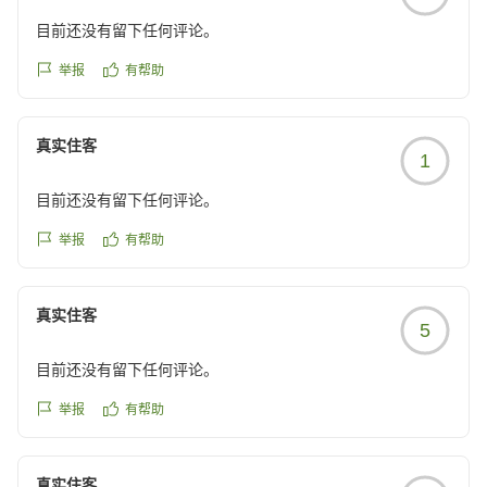
今回いただいたご意見は、館内やホームページでのご案
目前还没有留下任何评论。
内方法、案内表示の改善など、今後より分かりやすいご
東急ステイ札幌 フロント一同
案内ができるように検討してまいります。貴重なご意見
举报
有帮助
ありがとうございました。
また札幌へお越しの際は、是非東急ステイ札幌をご利用
真实住客
1
くださいませ。
スタッフ一同、心よりお待ちしております。
目前还没有留下任何评论。
東急ステイ札幌 フロント一同
举报
有帮助
真实住客
5
目前还没有留下任何评论。
举报
有帮助
真实住客