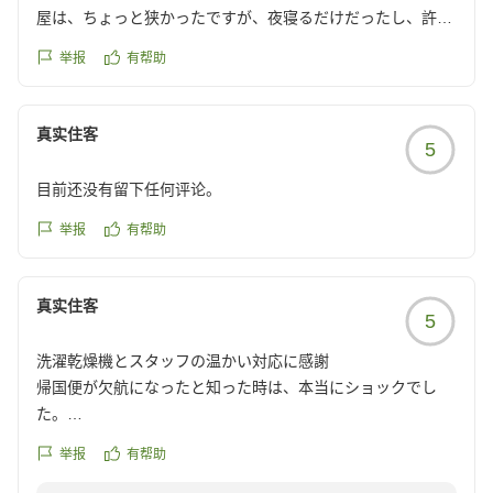
屋は、ちょっと狭かったですが、夜寝るだけだったし、許容
範囲かなと思います。
举报
有帮助
クチコミの詳細はこちらから
https://review.travel.rakuten.co.jp/hotel/voice/165829?
reviewId=33123478641640
真实住客
5
目前还没有留下任何评论。
举报
有帮助
真实住客
5
洗濯乾燥機とスタッフの温かい対応に感謝
帰国便が欠航になったと知った時は、本当にショックでし
た。
急いで札幌付近で大人2人・子供1人で泊まれるホテルを探し
举报
有帮助
たところ、「東急ステイ札幌」に空室があり、価格も手頃だ