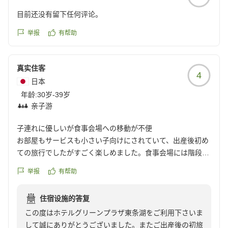
目前还没有留下任何评论。
举报
有帮助
真实住客
4
日本
年龄:
30岁-39岁
亲子游
子連れに優しいが食事会場への移動が不便
お部屋もサービスも小さい子向けにされていて、出産後初め
ての旅行でしたがすごく楽しめました。食事会場には階段を
降りていくので、ベビーカーでは行けませんでした。貸し出
举报
有帮助
しのベビーカーやベビーチェアはあったのですが少しそこが
気になりました。
住宿设施的答复
クチコミの詳細はこちらから
この度はホテルグリーンプラザ東条湖をご利用下さいま
https://review.travel.rakuten.co.jp/hotel/voice/11016?
して誠にありがとうございました。またご出産後の初旅
reviewId=33123478324531