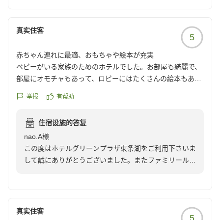
真实住客
5
赤ちゃん連れに最適、おもちゃや絵本が充実
ベビーがいる家族のためのホテルでした。お部屋も綺麗で、
部屋にオモチャもあって、ロビーにはたくさんの絵本もあり
ました。子供の遊ぶスペースもあったので、子供も飽きずに
举报
有帮助
充実した時間を過ごせました。
クチコミの詳細はこちらから
住宿设施的答复
https://review.travel.rakuten.co.jp/hotel/voice/11016?
nao.A様
reviewId=33123478245282
この度はホテルグリーンプラザ東条湖をご利用下さいま
して誠にありがとうございました。またファミリールー
ムをはじめ当館のサービスにご満足いただけて大変嬉し
く思います。これからもより一層のサービス向上に努め
て参りますので、又のご利用を心からお待ちしておりま
す。
真实住客
5
支配人／大嶋