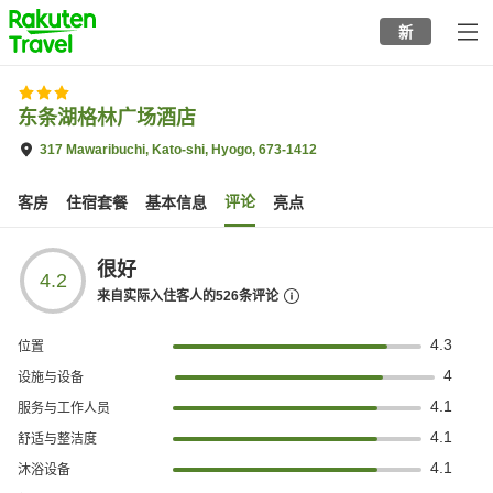
to
新
top
page
东条湖格林广场酒店
317 Mawaribuchi, Kato-shi, Hyogo, 673-1412
评论
客房
住宿套餐
基本信息
亮点
很好
4.2
来自实际入住客人的
526
条评论
4.3
位置
4
设施与设备
4.1
服务与工作人员
4.1
舒适与整洁度
4.1
沐浴设备