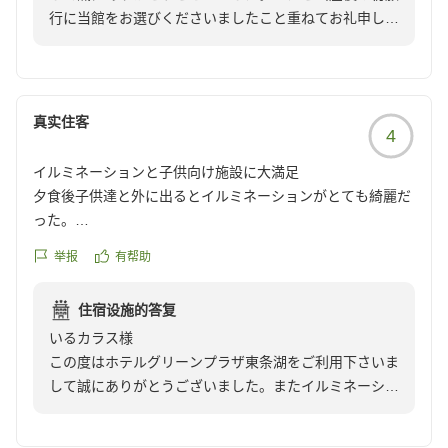
行に当館をお選びくださいましたこと重ねてお礼申し上
げます。しかしながら、レストラン会場が離れており、
移動のご負担や階段のご負担をかけてしまい誠に申し訳
ございませんでした。根本的な解決が難しい問題ではあ
りますが、少しでもお客様のご負担を軽減できるよう従
真实住客
4
業員一同で知恵を出し合って参りますので、またの機会
にご利用いただければ幸いです。貴重なご意見を誠にあ
イルミネーションと子供向け施設に大満足
りがとうございました。
夕食後子供達と外に出るとイルミネーションがとても綺麗だ
支配人／大嶋
った。
翌日もネスタリゾートに行く予定だったが。5歳の孫がこち
举报
有帮助
らがいいと言い小中学生4人もおもちゃ王国に行くことに成
る。食事のメニューも子供に合わせてあり時間いっぱい食べ
住宿设施的答复
ました。
いるカラス様
クチコミの詳細はこちらから
この度はホテルグリーンプラザ東条湖をご利用下さいま
https://review.travel.rakuten.co.jp/hotel/voice/11016?
して誠にありがとうございました。またイルミネーショ
reviewId=33123478319918
ンや当館の食事にご満足いただけて大変嬉しく思いま
す。今後もより一層のサービス向上を目指して参ります