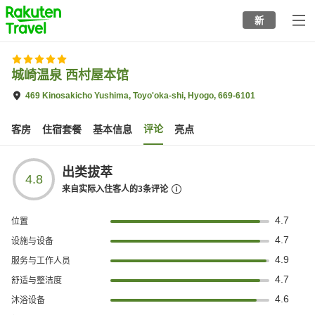
to
新
top
page
城崎温泉 西村屋本馆
469 Kinosakicho Yushima, Toyo'oka-shi, Hyogo, 669-6101
评论
客房
住宿套餐
基本信息
亮点
出类拔萃
4.8
来自实际入住客人的
3
条评论
4.7
位置
4.7
设施与设备
4.9
服务与工作人员
4.7
舒适与整洁度
4.6
沐浴设备