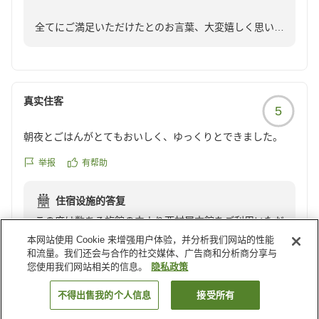
全てにご満足いただけたとのお言葉、大変嬉しく思いま
す！
お客様の温かいお言葉が、私たちの励みになります。
次回のご来館を心よりお待ちしております。
真实住客
5
またお会いできる日を楽しみにしております！
西村屋本館
朝夜とごはんがとてもおいしく、ゆっくりとできました。
举报
有帮助
住宿设施的答复
この度は数ある旅館の中より西村屋本館をご利用いただ
き誠にありがとうございます。朝夕のお食事をお楽しみ
本网站使用 Cookie 来增强用户体验，并分析我们网站的性能
和流量。我们还会与合作的社交媒体、广告商和分析商分享与
いただき、ゆったりとした時間をお過ごしいただけたと
您使用我们网站相关的信息。
隐私政策
のこと、大変嬉しく思います。これからも心温まるひと
ときをお届けできるよう努めてまいりますので、どうぞ
不得出售我的个人信息
接受所有
よろしくお願いいたします。またのご来館を一同でお待