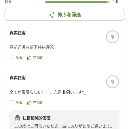
4.8
餐食
排序和筛选
真实住客
5
目前还没有留下任何评论。
举报
有帮助
真实住客
5
全てが素晴らしい！！また是非伺います^_^
举报
有帮助
住宿设施的答复
この度はご宿泊いただき、誠にありがとうございます。