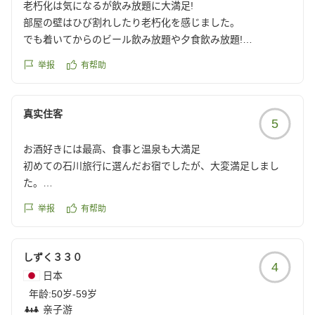
老朽化は気になるが飲み放題に大満足!
部屋の壁はひび割れしたり老朽化を感じました。
でも着いてからのビール飲み放題や夕食飲み放題!
このお値段でこのサービスに大大大満足でした
举报
有帮助
またここに来たいと思いました!
クチコミの詳細はこちらから
https://review.travel.rakuten.co.jp/hotel/voice/56826?
真实住客
5
reviewId=33123478165358
お酒好きには最高、食事と温泉も大満足
初めての石川旅行に選んだお宿でしたが、大変満足しまし
た。
お酒好きの私達にはウェルカムドリンクでビールが飲めて、
举报
有帮助
夕食時は飲み放題。夕飯後はバーでまた飲んで。食事、温泉
も良かったです。
次回、石川県に旅行に来る際は、また泊まりたいと思いま
しずく３３０
4
す。
日本
クチコミの詳細はこちらから
年龄:
50岁-59岁
https://review.travel.rakuten.co.jp/hotel/voice/56826?
亲子游