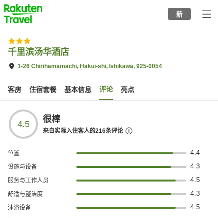
to
新
top
page
千里滨汤华酒店
1-26 Chirihamamachi, Hakui-shi, Ishikawa, 925-0054
评论
客房
住宿套餐
基本信息
亮点
很棒
4.5
来自实际入住客人的
216
条评论
4.4
位置
4.3
设施与设备
4.5
服务与工作人员
4.3
舒适与整洁度
4.5
沐浴设备