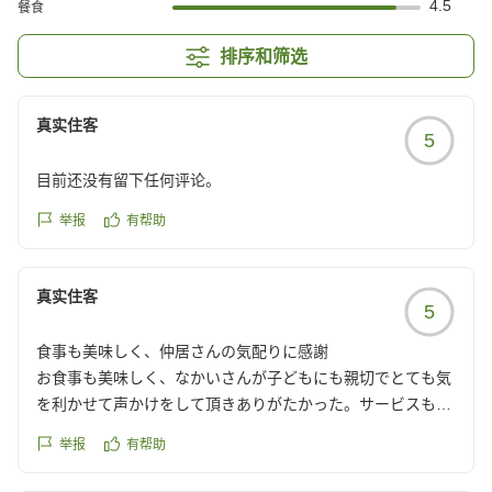
4.5
餐食
排序和筛选
真实住客
5
目前还没有留下任何评论。
举报
有帮助
真实住客
5
食事も美味しく、仲居さんの気配りに感謝
お食事も美味しく、なかいさんが子どもにも親切でとても気
を利かせて声かけをして頂きありがたかった。サービスも充
実していてまた泊まりたいです。
举报
有帮助
クチコミの詳細はこちらから
https://review.travel.rakuten.co.jp/hotel/voice/56826?