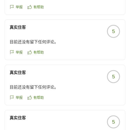
かったです。
举报
有帮助
クチコミの詳細はこちらから
https://review.travel.rakuten.co.jp/hotel/voice/56826?
reviewId=33123478226377
真实住客
5
目前还没有留下任何评论。
举报
有帮助
真实住客
5
目前还没有留下任何评论。
举报
有帮助
真实住客
5