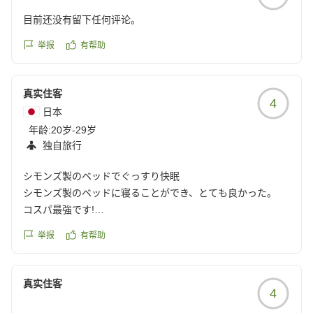
目前还没有留下任何评论。
举报
有帮助
真实住客
4
日本
年龄:
20岁-29岁
独自旅行
シモンズ製のベッドでぐっすり快眠
シモンズ製のベッドに寝ることができ、とても良かった。
コスパ最強です!
クチコミの詳細はこちらから
举报
有帮助
https://review.travel.rakuten.co.jp/hotel/voice/165677?
reviewId=33123478105036
真实住客
4