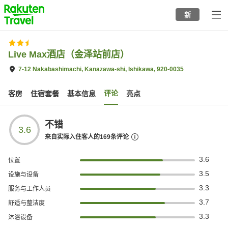
to
新
top
page
Live Max酒店（金泽站前店）
7-12 Nakabashimachi, Kanazawa-shi, Ishikawa, 920-0035
评论
客房
住宿套餐
基本信息
亮点
不错
3.6
来自实际入住客人的
169
条评论
3.6
位置
3.5
设施与设备
3.3
服务与工作人员
3.7
舒适与整洁度
3.3
沐浴设备