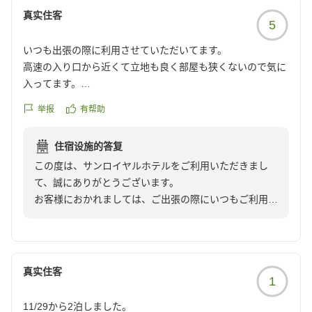
間を分けさせて頂いており、大変ご不便をお掛け致しま
真实住客
5
して誠に申し訳ございませんでした。忙しい中、ご投稿
いただきまして誠にありがとうございます。お客様のま
いつも出張の際に利用させていただいてます。
たのご利用をスタッフ一同心よりお待ち申し上げており
高速の入り口から近くて立地も良く部屋も狭くないので気に
ます。
入ってます。
特に朝ごはんは美味しく、朝カレーは必ず食べます。
举报
有帮助
住宿设施的答复
この度は、サンロイヤルホテルをご利用いただきまし
て、誠にありがとうございます。
お客様におかれましては、ご出張の際にいつもご利用い
ただき、重ねて御礼申し上げます。
当ホテルは高松中央インターからお車で約3分でござい
ますので、お車でお越しのお客様にはアクセスに大変便
利な立地となっております。
真实住客
1
朝食にもご満足いただけたようで、大変嬉しく思いま
す。
11/29から2泊しました。