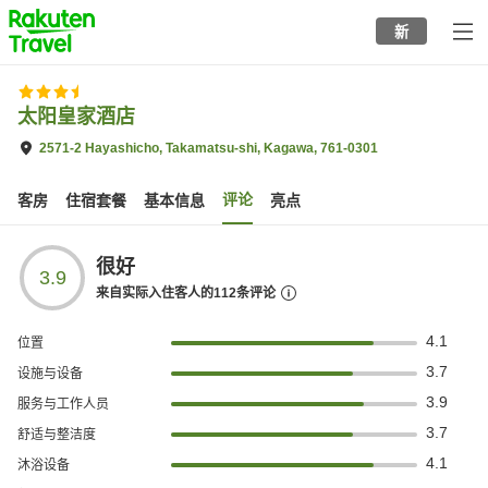
to
新
top
page
太阳皇家酒店
2571-2 Hayashicho, Takamatsu-shi, Kagawa, 761-0301
评论
客房
住宿套餐
基本信息
亮点
很好
3.9
来自实际入住客人的
112
条评论
4.1
位置
3.7
设施与设备
3.9
服务与工作人员
3.7
舒适与整洁度
4.1
沐浴设备