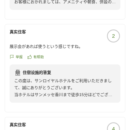
お客様におかれましては、アメニティや朝食、併設の大
浴場について大変満足されたご様子で嬉しく思います。
何より、朝ごはんと大浴場に大変満足致しました。
また、スタッフの接客や清掃に関してもお褒めのお言葉
朝ごはんは体に良い和食中心で、サラダバーにデザート、メ
をいただき、ありがとうございます。
インのおかずからカレーまで豊富なラインナップでした。ど
「ぜひリピートしたいホテル」とのお言葉にスタッフ一
れも本当に美味しかったです。大浴場は今月末で閉店(？)の
真实住客
2
同安堵しております。
ようですが、、、本当にもったいないです。維持費など色々
お忙しい中ご投稿いただきまして誠にありがとうござい
あるでしょうが、広くて綺麗で家族全員大満足でした。いつ
展示会があれば使うという感じですね。
ます。
の日か復活することを祈っております。
お客様のまたのお越しをスタッフ一同心よりお待ち申し
举报
有帮助
上げております。
また高松に伺う際は、ぜひリピートしたいホテルでした。あ
住宿设施的答复
この度は、サンロイヤルホテルをご利用いただきまし
て、誠にありがとうございます。
当ホテルはサンメッセ香川まで徒歩15分ほどでござい
ますので、サンメッセでのイベント等でお越しのお客様
にはアクセスに大変便利な立地となっております。
この度はお忙しい中ご投稿いただきまして誠にありがと
うございます。
真实住客
4
お客様のまたのご利用をスタッフ一同心よりお待ち申し