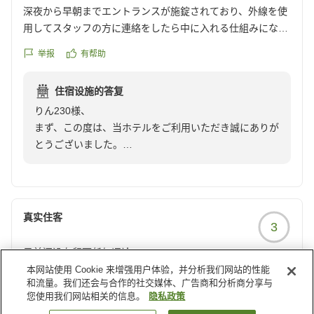
今後もより良いサービスを目指して努力してまいりま
深夜から早朝までエントランスが施錠されており、外線を使
す。
用してスタッフの方に連絡をしたら中に入れる仕組みになっ
この度はお忙しい中ご投稿いただきまして誠にありがと
ているようです。
うございます。
举报
有帮助
1泊目、深夜にホテルに戻ってきた為、外線を2度ほど鳴らし
お客様のまたのご利用をスタッフ一同心よりお待ち申し
てみましたが、コール音が鳴りっぱなしでどなたにもご対応
上げております。
住宿设施的答复
頂けず。結局深夜から早朝までの時間は他のホテルを使用し
りん230様、
ました。
まず、この度は、当ホテルをご利用いただき誠にありが
このことをお伝えしたら口頭でのお詫びのみ。
とうございました。
チェックアウトの際にもこの件についてお詫びされることも
そして、ご迷惑をお掛けしたことお詫び申し上げます。
なく。返金などの対応はないものでしょうか 。
りん230様の口コミ投稿を全スタッフに周知し、当日の
あまりにも失礼です。
状況確認をいたしました。どのような状況だとしても、
ご迷惑をお掛けしたことには変わりありません。
真实住客
3
大変申し訳ございませんでした。
ご指摘いただきました内線機につきまして、機械の故障
目前还没有留下任何评论。
等は見られませんでしたが、運用について改善策を試し
本网站使用 Cookie 来增强用户体验，并分析我们网站的性能
ております。今回のようなことが二度とないよう、ご指
举报
有帮助
和流量。我们还会与合作的社交媒体、广告商和分析商分享与
摘を真摯に受け止め、努めて参ります。このようななか
您使用我们网站相关的信息。
隐私政策
なか言い難い内容をはっきりとお伝え下さったこと、最