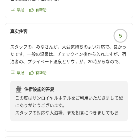
この度はお忙しい中ご投稿いただきまして誠にありがと
うございます。
举报
有帮助
お客様のまたのご利用をスタッフ一同心よりお待ち申し
真实住客
5
スタッフの、みなさんが、大変気持ちのよい対応で、良かっ
たです。一般の温泉は、チェックイン後から入れますが、宿
泊者の、プライベート温泉とサウナが、20時からなので、こ
れも、チェックインと、同時にしていただいたら、待つこと
举报
有帮助
なく、疲れが、取れます。何か工夫されたら、いかがでしょ
うか。朝食の、バイキングも、美味しく、頂きました。あり
住宿设施的答复
がとございました。
この度はサンロイヤルホテルをご利用いただきまして誠
にありがとうございます。
スタッフの対応や大浴場、また朝食につきましてもお褒
めのお言葉を頂き大変嬉しく思います。当ホテルの大浴
場は、日帰り入浴のみ利用することもできる関係で、2
階のサウナに関しましてはご宿泊者様専用という事で時