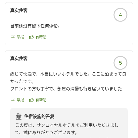
ます。
お客様のまたのお越しをスタッフ一同心よりお待ち申し
真实住客
4
上げております。
目前还没有留下任何评论。
举报
有帮助
真实住客
5
総じて快適で、本当にいいホテルでした。ここに泊まって良
かったです。
フロントの方も丁寧で、部屋の清掃も行き届いていました。
ロビーにはアメニティが豊富にあり、数量限定ではあります
举报
有帮助
が上下セパレートのパジャマや低反発枕など、快適に過ごす
ためのグッズが豊富に取りそろえられており、自由に持って
住宿设施的答复
行っていいとの事でした。ここまでサービスが丁寧だとは思
この度は、サンロイヤルホテルをご利用いただきまし
わず、驚きました。フロントの方からの心遣いを感じまし
て、誠にありがとうございます。
た。