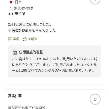
日本
上げております。
年龄:
30岁-39岁
亲子游
2月15.16日に宿泊しました。
子供達がお部屋を喜んでました
举报
有帮助
住宿设施的答复
この度はサンロイヤルホテルをご利用いただきまして誠
にありがとうございます。ご利用されましたコネクトル
ームは2部屋並びのシングルの室内に扉があり、行き来
できる作りとなっております。ツインルームと違い、
各々の時間を過ごすことが出来ると喜ばれております。
お子様方が気に入ってくださったとのこと、大変嬉しく
思います。
真实住客
5
今後もより良いサービスを目指して努力してまいりま
す。
目前还没有留下任何评论。