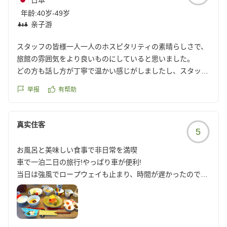
日本
年龄:
40岁-49岁
亲子游
スタッフの皆様一人一人のホスピタリティの素晴らしさで、
旅館の雰囲気をより良いものにしていると思いました。
どの方も話し方が丁寧で温かい感じがしましたし、スタッフ
同士の連携も良く、一人の方にお伝えした事が、他のスタッ
举报
有帮助
フからきちんとした形でご提案頂けて感動いたしました。
お部屋が新しかったのもありますが、お掃除も行き届いてお
真实住客
5
り大変快適で、もっとゆっくりしたいと、帰りは名残惜しく
なるくらい素敵なお部屋でした。
お風呂と美味しい食事で非日常を満喫
車で一泊二日の旅行!やっぱり車が便利!
お料理も工夫されていて少しずつ色々なものが頂けて良かっ
当日は強風でロープウェイも止まり、時間が遅かったので、
たです。
箱根神社参拝だけでした。が、旅館に着いて気分は高揚。半
ただ、朝夕共に和のお魚が多くお肉が少なかったので、食べ
露天風呂と月見台付「コンセプトルーム」はとても広くてゆ
盛りの子がいる私たちにはもう少しお肉もバランスよく入っ
ったり出来ました。75型のテレビは電波が悪く夜は見れなか
ていると、もっと良かったかなと思います。
ったが問題なしです。何しろ、食事が美味しいし、還暦祝い