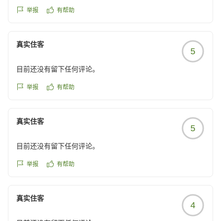
いましたが皆さんの評価に納得...!!
举报
有帮助
施設の落ち着いた雰囲気、清潔さ、食事のお味、そして何よ
りスタッフの皆さんの気遣いがとても素晴らしいです。ほん
とに皆さんです。
真实住客
5
予約後すぐにメールで食事などの相談に乗って頂き、あれこ
れわがままなお願いをしてしまいましたがそれにも応えてく
目前还没有留下任何评论。
ださり、
宿泊中にもご面倒をおかけしたにも関わらずイヤな顔ひとつ
举报
有帮助
せず対応頂き有難い限りです。
両親含めた3世代旅行でしたが、両親もとても喜んですごく
真实住客
良い旅行の思い出ができましたまた家族旅行の機会に伺いた
5
いです。
ありがとうございました。
目前还没有留下任何评论。
クチコミの詳細はこちらから
举报
有帮助
https://review.travel.rakuten.co.jp/hotel/voice/28275?
reviewId=33123478099339
真实住客
4