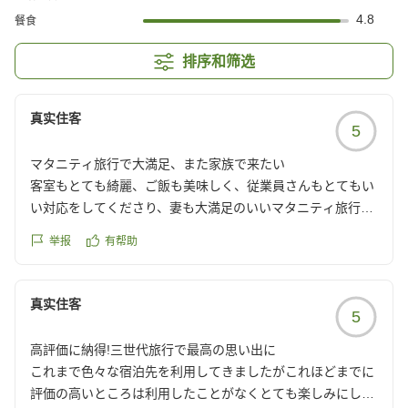
4.8
餐食
排序和筛选
真实住客
5
マタニティ旅行で大満足、また家族で来たい
客室もとても綺麗、ご飯も美味しく、従業員さんもとてもい
い対応をしてくださり、妻も大満足のいいマタニティ旅行に
なりました。
举报
有帮助
また、子供が産まれてからも泊まりに行きたいと思います
クチコミの詳細はこちらから
https://review.travel.rakuten.co.jp/hotel/voice/28275?
真实住客
5
reviewId=33123478106165
高評価に納得!三世代旅行で最高の思い出に
これまで色々な宿泊先を利用してきましたがこれほどまでに
評価の高いところは利用したことがなくとても楽しみにして