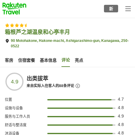
to
新
top
page
箱根芦之湖温泉和心亭丰月
90 Motohakone, Hakone-machi, Ashigarashimo-gun, Kanagawa, 250-
0522
评论
客房
住宿套餐
基本信息
亮点
出类拔萃
4.9
来自实际入住客人的
88
条评论
4.7
位置
4.8
设施与设备
4.9
服务与工作人员
4.8
舒适与整洁度
4.8
沐浴设备