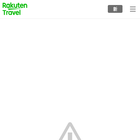
to
新
top
page