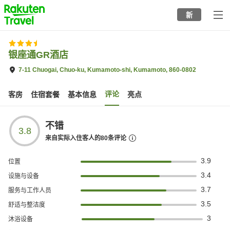
to
新
top
page
银座通GR酒店
7-11 Chuogai, Chuo-ku, Kumamoto-shi, Kumamoto, 860-0802
评论
客房
住宿套餐
基本信息
亮点
不错
3.8
来自实际入住客人的
80
条评论
3.9
位置
3.4
设施与设备
3.7
服务与工作人员
3.5
舒适与整洁度
3
沐浴设备