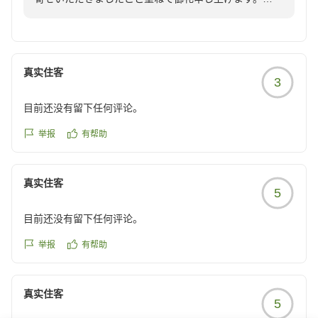
https://review.travel.rakuten.co.jp/hotel/voice/1787?
バゲージサービスに関しましてご満足いただけた様子が
reviewId=33123478212702
拝見でき安堵いたしました。
ロッカーを探す手間が省けるため多くのお客様から好評
いただいております。
真实住客
3
当館では、館内でも客室でも京都らしい雰囲気をお楽し
みいただけるよう、京都三大祭りの一つである祇園祭を
目前还没有留下任何评论。
テーマにしたデザインを各所に取り入れております。京
都らしい和の空間で、日々の疲れを癒しゆったりとお寛
举报
有帮助
ぎいただければ幸いでございます。
また、スタッフの対応に関しまして、お褒めのお言葉を
真实住客
頂戴し、大変嬉しく存じます。
5
お困りのことがございましたら、何なりとお申し付けく
目前还没有留下任何评论。
ださいませ。
皆様にご愛顧いただけるホテルを目指し、スタッフ一同
举报
有帮助
サービスの向上に励んでまいります。また京都にお越し
の際は是非当ホテルをご利用いただけますと幸いです。
またのご来館を心よりお待ち申し上げております。
真实住客
5