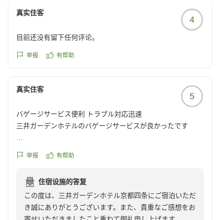
真实住客
4
目前还没有留下任何评论。
举报
有帮助
真实住客
5
バゲージサービス便利 トラブル対応迅速
三井ガーデンホテルのバゲージサービスが良かったです
内装が素敵でした
举报
有帮助
お風呂のロッカーの鍵の不具合があり、服が出せず困りまし
住宿设施的答复
たが、フロントの方が速攻来てくれて助かりました
この度は、三井ガーデンホテル京都四条にご宿泊いただ
き誠にありがとうございます。また、貴重なご感想をお
クチコミの詳細はこちらから
寄せいただきましたこと重ねて御礼申し上げます。