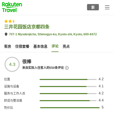
to
新
top
page
三井花园饭店京都四条
707-1 Myodenjicho, Shimogyo-ku, Kyoto-shi, Kyoto, 600-8472
评论
客房
住宿套餐
基本信息
亮点
很棒
4.3
来自实际入住客人的
550
条评论
4.2
位置
4.1
设施与设备
4.2
服务与工作人员
4.4
舒适与整洁度
5
性价比