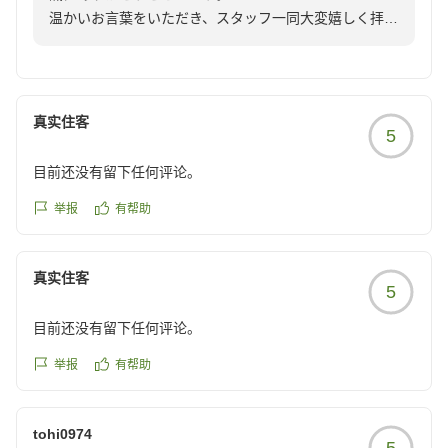
温かいお言葉をいただき、スタッフ一同大変嬉しく拝読
いたしました。
お料理やサービスに関しまして、身に余る評価をいただ
き恐縮です。
真实住客
5
特にスタッフの対応についてお褒めいただいたことは、
私たちにとって何よりの励みとなります。外国人スタッ
目前还没有留下任何评论。
フの接客につきましても、温かく見守ってくださり心よ
り感謝申し上げます。
举报
有帮助
「また会いに行く」とのお言葉をいただき、これほど嬉
真实住客
しいことはございません。
5
次回お越しいただいた際にも、心から寛いでいただける
目前还没有留下任何评论。
ようさらなるサービス向上に努めさせていただきます。
举报
有帮助
四季折々の景色とともに、またのお越しをスタッフ一同
心よりお待ちしております。
tohi0974
5