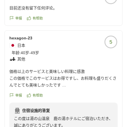
目前还没有留下任何评论。
举报
有帮助
hexagon-23
5
日本
年龄:
40岁-49岁
其他
価格以上のサービスと美味しい料理に感激
この価格でこのサービスはお得ですし、お料理も盛りだくさ
んでとても美味しかったです
スタッフさん方のオモテナシも最高レベル、外国人スタッフ
举报
有帮助
の方も一生懸命で申し訳ない程で感激でした
きっとまた皆さんに会いに行きます!
住宿设施的答复
クチコミの詳細はこちらから
この度は湯の山温泉 鹿の湯ホテルにご宿泊いただき、
https://review.travel.rakuten.co.jp/hotel/voice/13536?
誠にありがとうございます。
reviewId=33123478254340