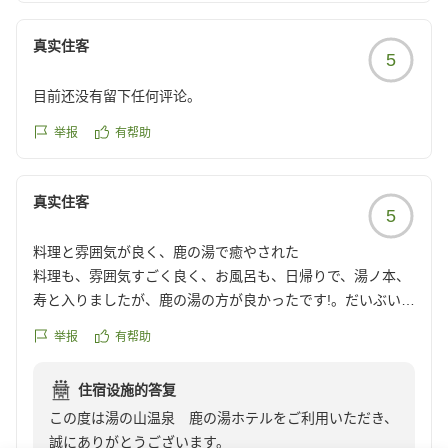
の忙しさを忘れ、心身ともにリフレッシュしていただけ
たのであれば幸いです。
真实住客
5
また、スタッフの接客につきましても温かいお言葉をい
ただき、身の引き締まる思いです。お客様からのこのよ
目前还没有留下任何评论。
うなお言葉が、私共にとって何よりの励みとなります。
举报
有帮助
四季折々の景色が楽しめる湯の山温泉へ、ぜひまたのお
越しを心よりお待ち申し上げております。季節を変えて
真实住客
お越しいただくと、また違った趣をお楽しみいただける
5
かと存じます。
料理と雰囲気が良く、鹿の湯で癒やされた
料理も、雰囲気すごく良く、お風呂も、日帰りで、湯ノ本、
またお会いできる日を楽しみにしております。
寿と入りましたが、鹿の湯の方が良かったです!。だいぶいや
されました
湯の山温泉 鹿の湯ホテル
举报
有帮助
他の画像やクチコミの詳細はこちらから
スタッフ一同
https://review.travel.rakuten.co.jp/hotel/voice/13536?
住宿设施的答复
reviewId=33123478137691
この度は湯の山温泉 鹿の湯ホテルをご利用いただき、
誠にありがとうございます。