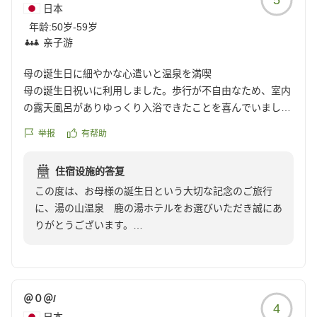
湯の山温泉 鹿の湯ホテル スタッフ一同
日本
年龄:
50岁-59岁
亲子游
母の誕生日に細やかな心遣いと温泉を満喫
母の誕生日祝いに利用しました。歩行が不自由なため、室内
の露天風呂がありゆっくり入浴できたことを喜んでいまし
た。また、夕食・朝食とも小部屋でゆっくりおいしく頂くこ
举报
有帮助
とができ、両親とも満足していました。夕食の際に誕生祝い
を兼ねた旅行と聞き、特別に写真撮影や記念品を用意して頂
住宿设施的答复
くなど、細やかなサービスにも満足しています。落ち着いた
この度は、お母様の誕生日という大切な記念のご旅行
部屋でゆっくり宿泊できたことも憂い気宇思っています。
に、湯の山温泉 鹿の湯ホテルをお選びいただき誠にあ
クチコミの詳細はこちらから
りがとうございます。
https://review.travel.rakuten.co.jp/hotel/voice/13536?
reviewId=33123478167906
お母様のお祝いに、当館でのご滞在が思い出深いものと
なりましたこと、スタッフ一同大変嬉しく拝読いたしま
した。
＠０＠/
4
お部屋の露天風呂でゆっくりと温泉をお楽しみいただけ