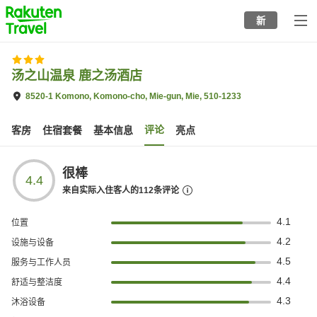
to
新
top
page
汤之山温泉 鹿之汤酒店
8520-1 Komono, Komono-cho, Mie-gun, Mie, 510-1233
评论
客房
住宿套餐
基本信息
亮点
很棒
4.4
来自实际入住客人的
112
条评论
4.1
位置
4.2
设施与设备
4.5
服务与工作人员
4.4
舒适与整洁度
4.3
沐浴设备