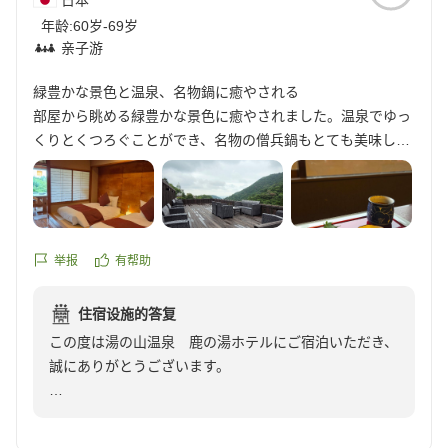
日本
たとのこと、また、お食事の際にもご家族皆様で和やか
年龄:
60岁-69岁
なひとときをお過ごしいただけたご様子に、私共も安堵
亲子游
しております。
緑豊かな景色と温泉、名物鍋に癒やされる
当日はささやかなお祝いではございましたが、お写真や
部屋から眺める緑豊かな景色に癒やされました。温泉でゆっ
記念品をお渡しした際のご両親の笑顔を拝見でき、私共
くりとくつろぐことができ、名物の僧兵鍋もとても美味しか
にとっても心温まる時間となりました。
ったです。スタッフの方の接客も丁寧で、気持ちの良い滞在
になりました。
今後も、皆様に心からおくつろぎいただける空間をご提
他の画像やクチコミの詳細はこちらから
供できるよう、サービスの向上に努めてまいります。
https://review.travel.rakuten.co.jp/hotel/voice/13536?
またのお越しを心よりお待ち申し上げております。
reviewId=33123478164264
举报
有帮助
湯の山温泉 鹿の湯ホテル スタッフ一同
住宿设施的答复
この度は湯の山温泉 鹿の湯ホテルにご宿泊いただき、
誠にありがとうございます。
お部屋からの眺望や温泉、そして当館名物の僧兵鍋をお
気に召していただけたようで大変嬉しく存じます。日々