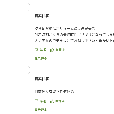
でぐっすり眠れました。
アクセス・立地
リフォームもされており、客室内の畳も綺麗で清
鳥羽水族館から近く、翌日の観光にとても便利で
クチコミの詳細はこちらから
真实住客
が非常に細く、対向車とのすれ違いが難しい場面
https://review.travel.rakuten.co.jp/hotel/voice/768
のない方は心づもりをしておくと良いかもしれま
reviewId=33123477170438
夕食朝食絶品ボリューム満点温泉最高
注意点
到着時刻が夕食の最終時間ギリギリになってしま
周辺にコンビニや売店がないため、食後のコーヒ
大丈夫なので気をつけてお越し下さいと暖かいお
のものは事前に購入してから向かわれることをお
食、朝食共ボリューム抜群で絶品でした温泉もと
贅沢な非日常を体験させていただきました。家族
举报
有帮助
回も入りました!また相差に行く機会があればぜ
りました。ありがとうございました!
と思います(^^)
显示更多
クチコミの詳細はこちらから
クチコミの詳細はこちらから
https://review.travel.rakuten.co.jp/hotel/voice/768
https://review.travel.rakuten.co.jp/hotel/voice/768
reviewId=33123477184682
reviewId=33123477159910
真实住客
目前还没有留下任何评论。
举报
有帮助
显示更多