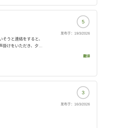
潔でした。
した。ただし宿までの道
もあるため、運転に自信
5
6?
せん。
发布于：
19/3/2026
いそうと連絡をすると、
ーや飲み物など、お好み
声掛けをいただき、夕
すすめします。
ても気持ち良く、滞在中3
の素晴らしい思い出にな
翻译
ひ利用させていただきたい
6?
6?
3
发布于：
16/3/2026