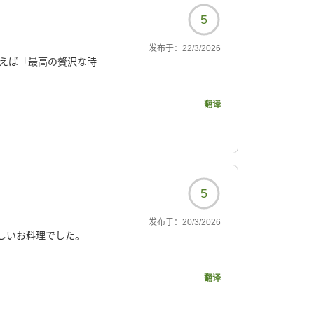
5
发布于：
22/3/2026
言えば「最高の贅沢な時
翻译
勢海老・鮑・和牛と三重
時半からの夕食は量も満点
カのお造りまで登場し、
なかったのが申し訳なか
5
さらに貸切風呂も数種類ご
发布于：
20/3/2026
ッフの方が丁寧に説明し
しいお料理でした。
を楽しめました
??
翻译
、子どもたちは大喜びで
のマットレス仕様で、朝ま
してくださいました!