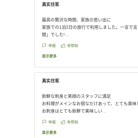
真实住客
最高の贅沢な時間、家族の思い出に
家族での1泊2日の旅行で利用しました。一言で
間」でした!
お料理
举报
有帮助
夕食はこれまでの人生で最高レベルの豪華さ。伊
の食材が勢ぞろいで、家族全員感動しました。6
显示更多
で、翌朝までお腹がいっぱいのまま。朝食にはイ
前夜の贅沢がまだお腹に残っていたため食べきれ
ったほどです。
真实住客
お風呂
大浴場には露天風呂あり・なしの2種類があり、
新鮮な刺身と笑顔のスタッフに満足
用意。カップル向けやファミリー向けなど、スタ
お料理がメインなお宿なだけあって、とても美味
てくださいました。家族みんなでゆったりと温泉
お刺身はとても新鮮で美味しい
お部屋・寝心地
お値打ちプランだと、少し物足りなさを感じるかも
举报
有帮助
夕食後に部屋へ戻ると布団がすでに敷かれており
ダイブしていました(笑)。布団は厚さ15cmほど
スタッフさんがみなさんとても素敵な笑顔で対応
显示更多