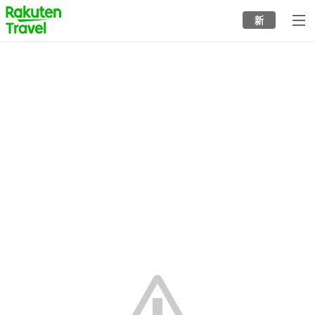
to
新
top
page