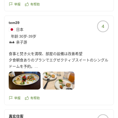
フさんのお気遣いがあり温泉施設を出てすぐの場所で待機し
举报
有帮助
ていただけました。暗い中歩くには少し距離のある場所だっ
たので、そのお気持ちがとてもありがたかったです。お陰で
tem39
焼きマシュマロやバー利用でピザも美味しく楽しめました。
4
自然はもちろん軽食やお料理もとても満足できました!ありが
日本
とうございました!
年龄:
30岁-39岁
クチコミの詳細はこちらから
亲子游
https://review.travel.rakuten.co.jp/hotel/voice/180522?
食事と焚き火を満喫、部屋の設備は改善希望
reviewId=33123478041113
夕食朝食ありのプランでエグゼクティブスイートのシングル
ドームを予約。
牟礼駅を降りると親切そうなスタッフに声掛けされ施設まで
送迎いただきました。
私が一番良かったのはご飯が美味しかったこと!
举报
有帮助
ウェルカムドリンクのスイーツをはじめ、イタリアンフルコ
ースのディナー、朝食のビュッフェがどれも美味しかったで
真实住客
す。夜はバーでお酒やピザ、おつまみが並べてあって夜食に