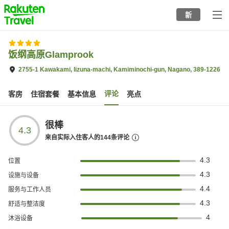
to
新
top
page
饭纲高原Glamprook
2755-1 Kawakami, Iizuna-machi, Kamiminochi-gun, Nagano, 389-1226
评论
客房
住宿套餐
基本信息
亮点
很棒
4.3
来自实际入住客人的
144
条评论
4.3
位置
4.3
设施与设备
4.4
服务与工作人员
4.3
舒适与整洁度
4
沐浴设备