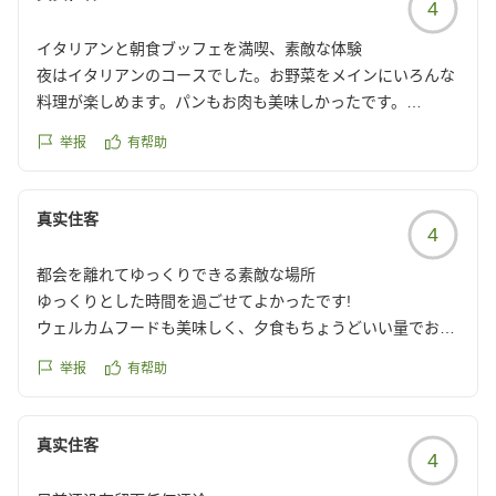
4
最高でした。
イタリアンと朝食ブッフェを満喫、素敵な体験
Spaもアメニティやアイスまで完備してて綺麗でした。
夜はイタリアンのコースでした。お野菜をメインにいろんな
料理が楽しめます。パンもお肉も美味しかったです。
焚き火コーナーは写真で見た雰囲気よりラグジュアリー感が
朝はブッフェで煮込料理やカレーが楽しめました。
举报
有帮助
なかったような...?ソファがベンチのような骨組みだけだか
種類が多すぎないので一通り試せるのもよかったです。
らでしょうか。でも焚き火を夫婦で占領して囲んでマシュマ
ラウンジでは、夕方はソフトドリンク、夜はバーが利用でき
ロ焼いたりしみじみ満喫できて良かったです。
ます。
真实住客
4
ピザがとても美味しかったです。
部屋はおしゃれで広々使えました。カーテンを全開に開けて
お風呂は施設にある大浴場か、車移動で温泉施設が利用でき
都会を離れてゆっくりできる素敵な場所
自然の景色も満喫。
ます。
ゆっくりとした時間を過ごせてよかったです!
ただ空調の設定がうまく効かず夜は少し寒かったのと、ソフ
シャワー、トイレ、洗面だけならサイトの近くにあり、そち
ウェルカムフードも美味しく、夕食もちょうどいい量でお腹
ァやラグに盛大なシミがありました。あと照明が明るく照ら
らも綺麗でした。
いっぱいになったのについ焼きたてピザはたくさん食べちゃ
され過ぎて寝る時もう少し暗くできると良かったです。
素敵なグランピング体験をありがとうございました。
举报
有帮助
いました笑バータイムも楽し利用しました!お風呂は熱すぎて
他の画像やクチコミの詳細はこちらから
大変だったので温泉に行くのがいいのかもです。(私達はラウ
空気がおいしく大自然を浴びました。
https://review.travel.rakuten.co.jp/hotel/voice/180522?
ンジタイムを満喫したくて温泉には行かず大浴場利用にしま
真实住客
シーズン的な事情なのか、宿泊施設の周りがだだっ広い芝生
reviewId=33123477985563
4
した。)場所はとっても行きにくいですが、子連れも多くて
と林で散歩しようにもどこを楽しめばいいか少し分かりづら
都会を離れてゆっくりできる素敵な場所でした!