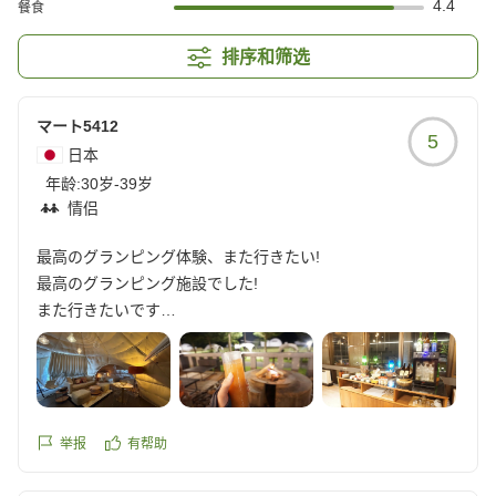
4.4
餐食
排序和筛选
マート5412
5
日本
年龄:
30岁-39岁
情侣
最高のグランピング体験、また行きたい!
最高のグランピング施設でした!
また行きたいです
クチコミの詳細はこちらから
https://review.travel.rakuten.co.jp/hotel/voice/180522?
reviewId=33123478224070
举报
有帮助