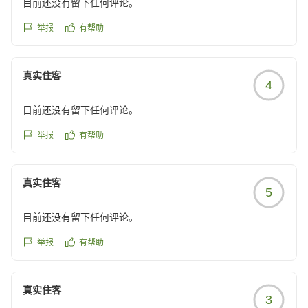
かったです。タイミングによってまた違った楽しみ方が出来
目前还没有留下任何评论。
他の画像やクチコミの詳細はこちらから
るのかなと思いました。
https://review.travel.rakuten.co.jp/hotel/voice/180522?
举报
有帮助
クチコミの詳細はこちらから
reviewId=33123477928018
https://review.travel.rakuten.co.jp/hotel/voice/180522?
reviewId=33123478034767
真实住客
4
目前还没有留下任何评论。
举报
有帮助
真实住客
5
目前还没有留下任何评论。
举报
有帮助
真实住客
3