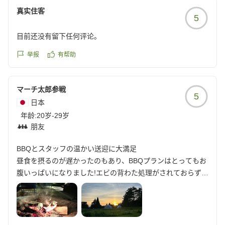
真实住客
5
目前还没有留下任何评论。
举报
有帮助
マーチ太郎参戦
5
日本
年龄:
20岁-29岁
朋友
BBQとスタッフの温かい送迎に大満足
昼食を摂るのが遅かったのもあり、BBQプランはとってもお
腹いっぱいになりました!エビの背わた処理がされておらずジ
ャリジャリだったのは残念でしたが、お肉やじゃがバター、
焼きおにぎりなど嬉しいラインナップで楽しめました! また
近場の温泉施設へ向かうのに最終便の運転をお願いし、帰り
は迎えを予約せず歩いて帰ろうとしておりましたが、スタッ