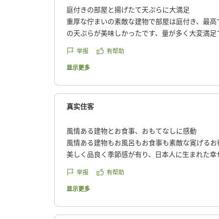
庭付きの部屋と揚げたて天ぷらに大満足
重厚な佇まいの素敵な建物で部屋は庭付き、最高
の天ぷらが美味しかったです、量が多く大変満足
んの心遣いもよく、気持ちよく泊まることができ
举报
有帮助
クチコミの詳細はこちらから
https://review.travel.rakuten.co.jp/hotel/voice/50
显示更多
reviewId=33123477989081
真实住客
風情ある建物とお食事、おもてなしに感動
風情ある建物もお風呂もお食事も素敵な寛げるお
美しく品良く季節感が有り、日本人に生まれた幸
なしありがとうございました。
举报
有帮助
クチコミの詳細はこちらから
https://review.travel.rakuten.co.jp/hotel/voice/50
显示更多
reviewId=33123477803542