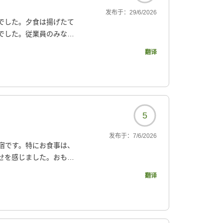
发布于：
29/6/2026
でした。夕食は揚げたて
でした。従業員のみなさ
ました。
翻译
116?
5
发布于：
7/6/2026
宿です。特にお食事は、
せを感じました。おもて
翻译
116?